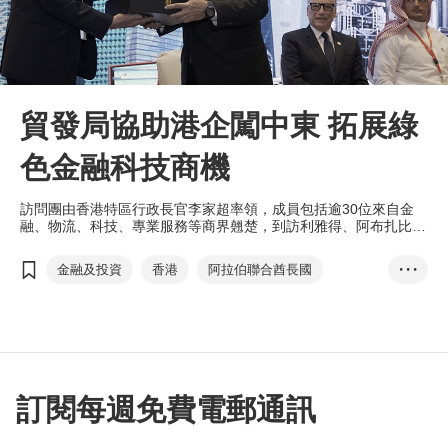
貿發局協助港企闖中東 拓展綠
色金融科技商機
訪問團由香港特區行政長官李家超率領，成員包括逾30位來自金
融、物流、科技、專業服務等商界翹楚，到訪利雅得、阿布扎比及
迪拜，推廣香港優勢及促進兩地交流。
金融及投資
香港
阿拉伯聯合酋長國
• • •
中東之旅
方舜文
香港優勢
大灣區
沙特阿拉伯
阿拉伯聯合酋長國
迪拜
國際金融中心
樞紐角色
綠色金融
訂閱每週免費電郵通訊