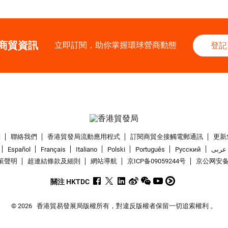
商貿資訊
立即訂閱，助你掌握環球營商動態
登記
們
聯絡我們
香港貿發局流動應用程式
訂閱商貿全接觸電郵通訊
更新
Español
Français
Italiano
Polski
Português
Pусский
عربى
策聲明
超連結條款及細則
網站導航
京ICP备09059244号
京公网安备 1
關注 HKTDC
© 2026
香港貿易發展局版權所有，對違反版權者保留一切追索權利 。