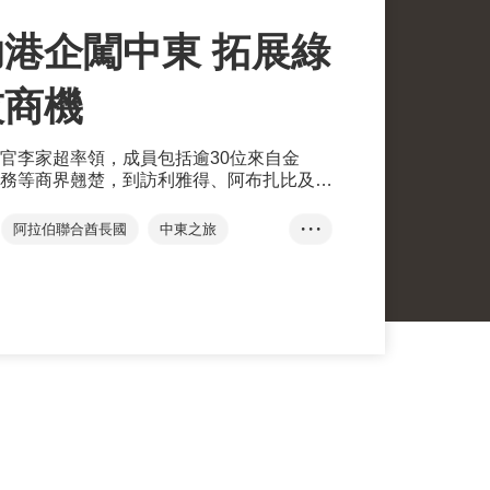
港企闖中東 拓展綠
技商機
官李家超率領，成員包括逾30位來自金
務等商界翹楚，到訪利雅得、阿布扎比及迪
兩地交流。
阿拉伯聯合酋長國
中東之旅
• • •
大灣區
沙特阿拉伯
迪拜
國際金融中心
樞紐角色