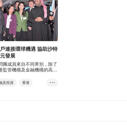
戶連接環球機遇 協助沙特
元發展
問團成員來自不同界別，除了
港監管機構及金融機構的高層
外，亦涵蓋科技創新、可持續
智慧城市解決方案的商界翹
融及投資
香港
• • •
沙特阿拉伯
訪問團
一帶一路
金融貿易
科技創新
智慧城市
可持續發展
國際金融中心
林建岳