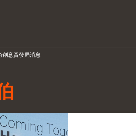
尚創意
貿發局消息
伯