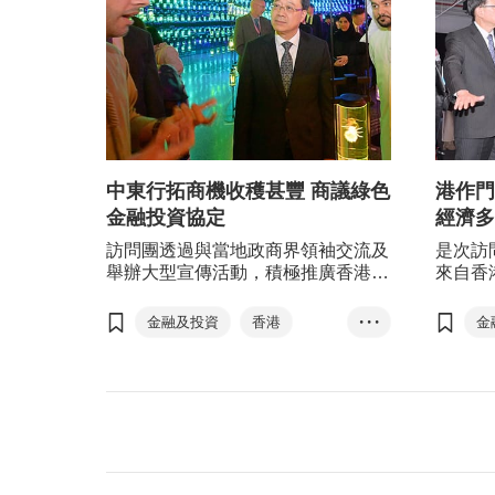
中東行拓商機收穫甚豐 商議綠色
港作門
金融投資協定
經濟多
訪問團透過與當地政商界領袖交流及
是次訪
舉辦大型宣傳活動，積極推廣香港優
來自香
勢，促進香港與沙特阿拉伯，以及和
代表之
阿拉伯聯合酋長國之間的經貿關係和
發展和
金融及投資
香港
• • •
金
文化交流，為香港吸資引才，同時鞏
楚。
沙特阿拉伯
固香港作為中國內地及國際商貿門戶
和面向全球的亞洲領先商業和投資樞
阿拉伯聯合酋長國
紐的角色。
中國內地
沙特阿拉伯
訪問團
一帶一路
金融貿易
科技創新