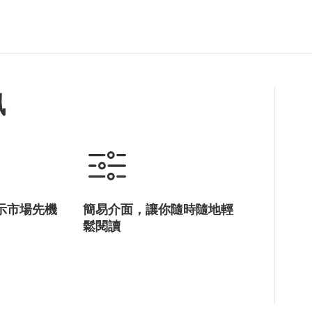
李家超
Khalid Al-Falih
訊
示市場先機
簡易介面，讓你隨時隨地輕
鬆閱讀