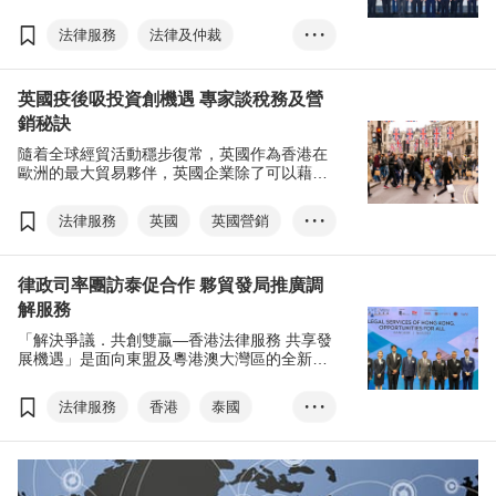
其以香港作為平台發展業務，同時亦鞏固本港
法律和爭議解決服務中心的地位。
法律服務
法律及仲裁
• • •
爭議解決
英國疫後吸投資創機遇 專家談稅務及營
香港法治營商環境─法律高峰論壇20...
銷秘訣
普通法
「十四五」規劃
隨着全球經貿活動穩步復常，英國作為香港在
一國兩制
劉會平
歐洲的最大貿易夥伴，英國企業除了可以藉香
港進軍粵港澳大灣區及亞太地區外，香港企業
李家超
林定國
張國鈞
也透過投資英國，把握歐洲疫後經濟反彈釋放
法律服務
英國
英國營銷
• • •
許正宇
的新機遇。
稅務
T-box
電子商貿
律政司率團訪泰促合作 夥貿發局推廣調
增值稅
研發稅收抵免
解服務
葉翠嫻
「解決爭議．共創雙贏—香港法律服務 共享發
Moore Kingston Sm...
谷歌
展機遇」是面向東盟及粵港澳大灣區的全新法
律及爭議解決服務推廣活動，吸引逾200名來
IBB Law
滙豐
自金融、法律、專業服務界代表參加。
法律服務
香港
泰國
• • •
張國鈞
「調解為先」承諾書運動