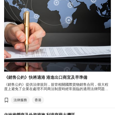
爭議解決服務
調解服務
香港法律服務
泰國仲裁中心
劉會平
跨境法律服務
大灣區
一國兩制
香港法律周
《銷售公約》快將適港 港進出口商宜及早準備
《銷售公約》提供法律規則，規管相關國際貨物銷售合同，很大程
度上避免了企業在處理不同商法制度時經常面臨的適用法律問題，
從而為商業交易帶來更大確定性及降低交易成本。值得留意的是，
《銷售公約》在香港實施後，如相關合同屬公約適用範圍內，除非
法律服務
香港
買賣雙方在合同中載明《銷售公約》不適用（opt out），否則《銷
售公約》將自動適用。因此，香港貿易商宜及早了解《銷售公約》
及公約對國際貨物銷售合同的影響，為公約的實施做好準備。
內地推營商及外資措施 利港商藉大灣區