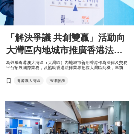
「解決爭議 共創雙贏」活動向
大灣區内地城市推廣香港法律
服務
為鼓勵粵港澳大灣區（大灣區）內地城市善用香港作為法律及交易
平台拓展國際業務，及協助香港法律業界把握大灣區商機，早前香
港貿發局和香港特區政府律政司於深圳及佛山合辦「解決爭議 共
創雙贏 — 香港法律服務 共享發展機遇」（Resolve2Win – Legal
粵港澳大灣區
法律服務
Services of Hong Kong, Opportunities for All）活動，推廣香港作
為國際法律及爭議解決服務中心的獨特優勢。