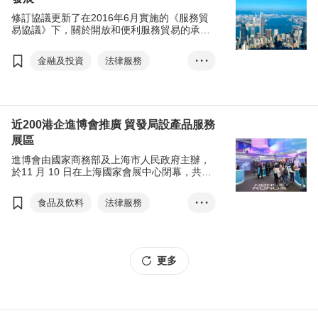
修訂協議更新了在2016年6月實施的《服務貿
易協議》下，關於開放和便利服務貿易的承
諾，進一步降低香港企業和專業人士進入內地
市場的門檻，以回應香港業界期望更多參與內
金融及投資
法律服務
• • •
地市場發展的建議。
建造服務
旅遊
近200港企進博會推廣 貿發局設產品服務
展區
進博會由國家商務部及上海市人民政府主辦，
於11 月 10 日在上海國家會展中心閉幕，共吸
引來自約180個國家和地區、近60個「一帶一
路」沿線國家共3,800多家企業參展， 當中包
食品及飲料
法律服務
• • •
括200家香港企業，另有50萬名內地及海內外
採購商參與。
物流管理及運輸服務
更多