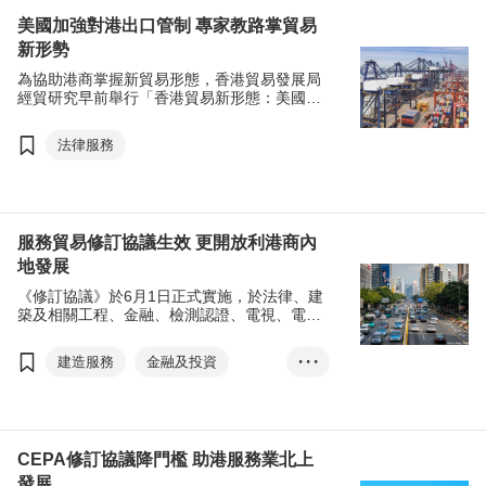
美國加強對港出口管制 專家教路掌貿易
新形勢
為協助港商掌握新貿易形態，香港貿易發展局
經貿研究早前舉行「香港貿易新形態：美國加
強出口管制」研討會，邀得富事高諮詢有限公
司董事總經理彭郁竹及高級總監葉晞彤，向中
法律服務
小企提供應對新貿易形勢的錦囊。
服務貿易修訂協議生效 更開放利港商內
地發展
《修訂協議》於6月1日正式實施，於法律、建
築及相關工程、金融、檢測認證、電視、電影
等不少重要服務領域均增添開放措施，讓香港
服務提供者可以更容易在內地設立企業和發展
建造服務
金融及投資
• • •
業務，更多香港專業人士可在內地取得執業資
格，以及為內地市場提供更多優質香港服務。
法律服務
電影 / 影音製作
品質檢查及測試
CEPA修訂協議降門檻 助港服務業北上
發展