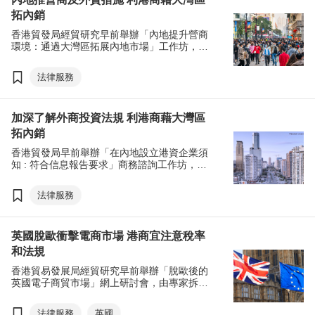
拓內銷
香港貿發局經貿研究早前舉辦「內地提升營商
環境：通過大灣區拓展內地市場」工作坊，請
來香港貿發局研究部商務諮詢經理趙永礎，以
及上海市商務委員會駐香港貿發局中國商務顧
法律服務
問孫健，剖析大灣區的稅務、投資等措施，助
港商進軍內銷市場。
加深了解外商投資法規 利港商藉大灣區
拓內銷
香港貿發局早前舉辦「在內地設立港資企業須
知 : 符合信息報告要求」商務諮詢工作坊，邀
得專家剖析《外商投資法》的實施如何便利港
商投資內地，以及外資在內地開設公司時，應
法律服務
如何在「信息報告制度」上做到合規要求和相
關注意重點。
英國脫歐衝擊電商市場 港商宜注意稅率
和法規
香港貿易發展局經貿研究早前舉辦「脫歐後的
英國電子商貿市場」網上研討會，由專家拆解
英國在脫歐前後、疫情前後的經濟狀況，以及
英國和歐洲電商市場的變化，助港商掌握最新
法律服務
英國