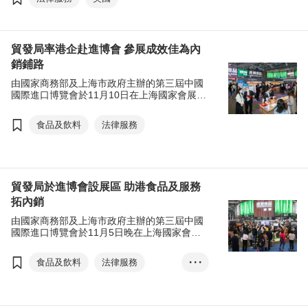
形勢，調整部署策略。
貿發局率港企赴進博會 參展成效佳為內
銷鋪路
由國家商務部及上海市政府主辦的第三屆中國
國際進口博覽會於11月10日在上海國家會展中
心圓滿舉行，今年有逾240家香港企業參與，
較去年增長20%，其中香港貿發局率領45家港
食品及飲料
法律服務
企分別參與「香港產品展區」及「香港服務業
展區」，向內地參展商和買家推廣香港優質食
品及服務。
貿發局於進博會設展區 助港食品及服務
拓內銷
由國家商務部及上海市政府主辦的第三屆中國
國際進口博覽會於11月5日晚在上海國家會展
中心揭幕，香港貿發局今年安排45家香港企業
參展，設置兩大展區，並增設不少新元素，包
食品及飲料
法律服務
• • •
括參展規模進一步擴大，以及搭建進博會商貿
對接平台，進行現場或線上的一對一商貿配
金融及投資
對，助港商開拓商機。