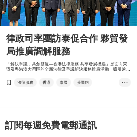
律政司率團訪泰促合作 夥貿發
局推廣調解服務
「解決爭議．共創雙贏—香港法律服務 共享發展機遇」是面向東
盟及粵港澳大灣區的全新法律及爭議解決服務推廣活動，吸引逾
200名來自金融、法律、專業服務界代表參加。
法律服務
香港
泰國
張國鈞
• • •
「調解為先」承諾書運動
爭議解決服務
調解服務
香港法律服務
泰國仲裁中心
劉會平
跨境法律服務
大灣區
一國兩制
香港法律周
訂閱每週免費電郵通訊