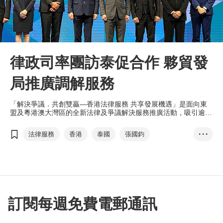
律政司率團訪泰促合作 夥貿發
局推廣調解服務
「解決爭議．共創雙贏—香港法律服務 共享發展機遇」是面向東
盟及粵港澳大灣區的全新法律及爭議解決服務推廣活動，吸引逾
200名來自金融、法律、專業服務界代表參加。
法律服務
香港
泰國
張國鈞
• • •
「調解為先」承諾書運動
爭議解決服務
調解服務
香港法律服務
泰國仲裁中心
劉會平
跨境法律服務
大灣區
一國兩制
香港法律周
訂閱每週免費電郵通訊