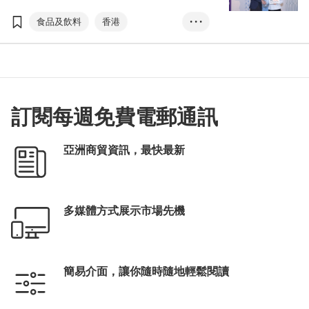
行，全新的美食商貿博覽，以及香港國際茶展
兩項貿易展覽，亦於8月17至19日同場亮相。
食品及飲料
香港
• • •
美食商貿博覽
美食博覽
家電．家品．博覽
美與健生活博覽
香港國際茶展
訂閱每週免費電郵通訊
國際現代化中醫藥及健康產品會議
電子消費券
張淑芬
亞洲商貿資訊，最快最新
EXHIBITION+
商對易
掃碼易
多媒體方式展示市場先機
簡易介面，讓你隨時隨地輕鬆閱讀