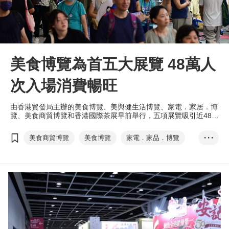
美食博覽為首五大展覽 48萬人
次入場消費暢旺
由香港貿發局主辦的美食博覽、美與健生活博覽、家電．家居．博
覽、美食商貿博覽和香港國際茶展早前舉行，五項展覽吸引近48萬
人次入場，人均消費1,500元。
美食商貿博覽
美食博覽
家電．家品．博覽
• • •
美與健生活博覽
香港國際茶展
國際現代化中醫藥及健康產品會議
電子消費券
張淑芬
EXHIBITION+
商對易
掃碼易