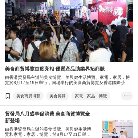
美食商貿博覽首度亮相 優質產品助業界拓商脈
由香港貿發局主辦的美食博覽、美與健生活博覽、家電．家居．博
覽於8月17至19日舉行，同場舉行的美食商貿博覽及香港國際茶展
兩項貿易展覽，亦於同日揭幕。
美食商貿博覽
美食博覽
家電．家品．博覽
• • •
美與健生活博覽
香港國際茶展
貿發局八月盛事促消費 美食商貿博覽全
國際現代化中醫藥及健康產品會議
電子消費券
新登場
林健岳
EXHIBITION+
商對易
掃碼易
由香港貿發局主辦的美食博覽、美與健生活博
覽和家電．家居．博覽，於8月17至21日舉