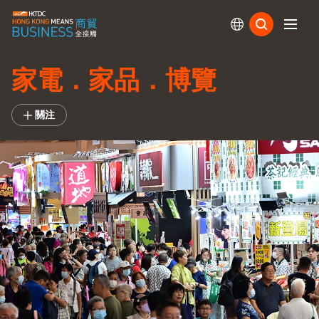
訂閱
家電．家品．博覽
關注