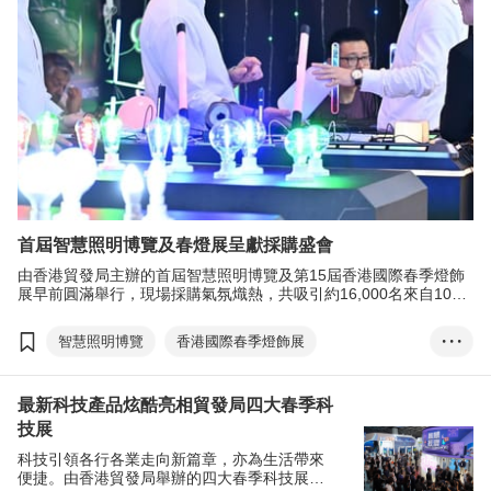
首屆智慧照明博覽及春燈展呈獻採購盛會
由香港貿發局主辦的首屆智慧照明博覽及第15屆香港國際春季燈飾
展早前圓滿舉行，現場採購氣氛熾熱，共吸引約16,000名來自107
個國家及地區的買家親臨參觀和洽商。
智慧照明博覽
香港國際春季燈飾展
• • •
香港國際創科展
香港春季電子產品展
最新科技產品炫酷亮相貿發局四大春季科
照明產品
電子產品及電器
技展
科技引領各行各業走向新篇章，亦為生活帶來
便捷。由香港貿發局舉辦的四大春季科技展，