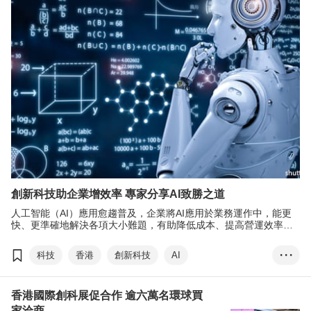
超自動化
創新科技助企業增效率 專家分享AI致勝之道
人工智能（AI）應用愈趨普及，企業將AI應用於業務運作中，能更
快、更準確地解決各項大小難題，有助降低成本、提高營運效率及
提高競爭力。
科技
香港
創新科技
AI
• • •
香港國際創科展
香港國際創科論壇
數位雙生
香港國際創科展促合作 逾六萬名環球買
ChatGPT
自動駕駛
家洽商