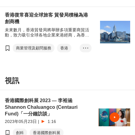
初創
智慧生活
香港國際創科展
香港復常喜迎全球旅客 貿發局積極為港
香港春季電子產品展
創商機
香港國際春季燈飾展
未來數月，香港貿發局將舉辦多項重要商貿活
動，致力吸引全球各地企業來港經商，為香港
張淑芬
國際創科營商周
創富並惠及不同行業。
國際創科中心
商業管理及顧問服務
香港
• • •
東盟圓桌會議
國際珠寶展
國際影視展
香港國際創科論壇
商對易
香港國際創科展
展覽+
春季電子展
春季燈飾展
視訊
政府資訊科技總監辦公室
香港時尚家品展
香港禮品及贈品展
香港國際創科展 2023 — 李裕涵
香港國際授權展
Shannon Chaluangco (Centauri
亞洲授權業會議
Fund)「一分鐘訪談」
國際醫療健康周
2023年05月23日
|
1:16
創新升級••香港論壇
創科
香港國際創科展