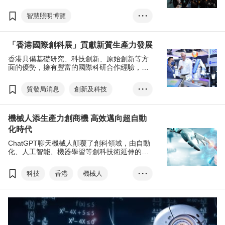
包括首屆智慧照明博覽、香港國際春季燈飾
展、香港國際創科展、香港春季電子產品展，
智慧照明博覽
• • •
定於4月上旬載譽歸來，呈獻一場科技盛宴。
香港國際春季燈飾展
「香港國際創科展」貢獻新質生產力發展
香港國際創科展
香港具備基礎研究、科技創新、原始創新等方
香港春季電子產品展
面的優勢，擁有豐富的國際科研合作經驗，是
照明產品
電子產品及電器
發展新質生產力的沃土。特區政府積極推進香
港作為國際創科中心的建設，為創科業界帶來
貿發局消息
創新及科技
• • •
新機遇。
香港國際創科展
機械人添生產力創商機 高效邁向超自動
化時代
ChatGPT聊天機械人顛覆了創科領域，由自動
化、人工智能、機器學習等創科技術延伸的
「超自動化」，利用多種技術優化工作和流
程，更高效率地協助企業擴展業務。
科技
香港
機械人
• • •
ChatGPT
人工智能
機器學習
香港國際創科展
香港應用科技研究院