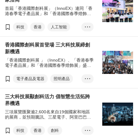
首屆「香港國際創科展」（InnoEX）連同「香
港春季電子產品展」和「香港國際春季燈飾
展」早前圓滿舉行，吸引逾66,000名環球買家
親臨展會現場洽商，突顯香港創科優勢。
科技
香港
人工智能
• • •
智慧城市
元宇宙
創科
香港國際創科展首登場 三大科技展締創
初創
香港國際創科展
新機遇
香港春季電子產品展
「香港國際創科展 」（InnoEX）、「香港春季
香港國際春季燈飾展
電子產品展」和「香港國際春季燈飾展」盛大
揭幕，促進區內企業交流與合作，並推動香港
國際創科營商周
張淑芬
發展成為國際創新科技樞紐。
電子產品及電器
照明產品
• • •
科技
香港
創科
三大科技展顯創科活力 倡智慧生活拓跨
數碼經濟
智慧城市
界機遇
初創
香港國際創科展
三項展覽匯聚逾2,600名來自19個國家和地區
香港春季電子產品展
的展商，並預期騰訊、三星電子、阿里巴巴等
行業巨頭，將到場參觀及進行採購，反映通關
香港國際春季燈飾展
孫東
後國際貿易進一步復常，展現創新科技行業的
科技
香港
創科
• • •
張淑芬
國際創科營商周
無限活力。