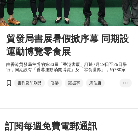
貿發局書展暑假掀序幕 同期設
運動博覽零食展
由香港貿發局主辦的第33屆「香港書展」訂於7月19日至25日舉
行，同期設有「香港運動消閒博覽」及「零食世界」，約760家展
商讓市民盡享閱讀、消閒及選購零食樂趣。
書刊及印刷品
香港
羅振宇
馬伯庸
• • •
文化七月
年度作家
嶺南瑰寶
香港書展
香港運動消閒博覽
零食世界
兒童及青少年文學
張淑芬
訂閱每週免費電郵通訊