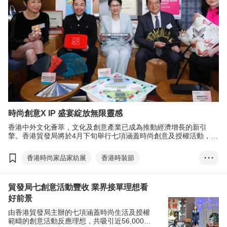
時尚創意X IP 盛宴綻放無限靈感
香港中外文化薈萃，文化及創意產業已成為推動經濟增長的新引
擎。香港貿發局將於4月下旬舉行七項涵蓋時尚創意及授權活動，致
力開拓跨行業的新機遇。
香港時尚家品家紡展
香港時裝節
• • •
香港禮品及贈品展
香港國際印刷及包裝展
貿發局七創意活動豐收 業界接單理想看
香港奢侈品包裝展
香港國際授權展
好前景
亞洲授權業會議
由香港貿發局主辦的七項涵蓋時尚生活及授權
範疇的創意活動反應理想，共吸引近56,000名