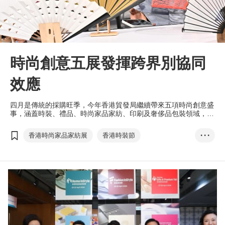
時尚創意五展發揮跨界別協同
效應
四月是傳統的採購旺季，今年香港貿發局繼續帶來五項時尚創意盛
事，涵蓋時裝、禮品、時尚家品家紡、印刷及奢侈品包裝領域，致
力開拓跨行業的新機遇，締結跨行業商機。
香港時尚家品家紡展
香港時裝節
• • •
香港禮品及贈品展
香港國際印刷及包裝展
香港奢侈品包裝展
香港國際授權展
亞洲授權業會議