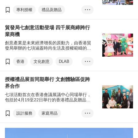
買家進場，不少展商即場接單，並預期生意將
於半年至一年半內回復到疫情前水平。
專利授權
禮品及贈品
• • •
家庭用品
貿發局七創意活動登場 四千展商締跨行
成衣、紡織及配件
業商機
印刷服務
香港
時尚
創意產業是未來經濟增長的原動力，由香港貿
授權
跨界合作
發局舉辦的七項涵蓋時尚生活及授權範疇的創
意活動於4月19日登場，匯聚超過4,100家本地
香港禮品及贈品展
及環球展商，締造跨行業商機。
香港
文化創意
DLAB
• • •
香港時尚家品展
林健鋒
香港禮品及贈品展
香港國際家用紡織品展
授權禮品展首同期舉行 文創體驗區促跨
香港時尚家品展
香港時裝節
界合作
香港國際家用紡織品展
香港國際印刷及包裝展
七項活動首次在香港會議展議中心同場舉行，
香港時裝節
香港國際授權展
包括於4月19至22日舉行的香港禮品及贈品
展、香港時尚家品展、香港國際家用紡織品
香港國際印刷及包裝展
亞洲授權業會議
展覽+
展、香港時裝節、香港國際印刷及包裝展，以
設計服務
家庭用品
• • •
香港國際授權展
及於4月19至21日舉行的香港國際授權展及亞
商對易
張淑芬
洲授權業會議。
成衣、紡織及配件
亞洲授權業會議
展覽+
禮品及贈品
香港
商對易
張淑芬