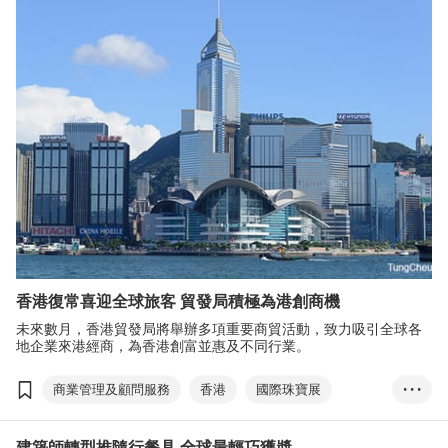
時尚生活
授權
張淑芬
創意
香港禮品及贈品展
香港時尚家品展
香港國際家用紡織品展
香港時裝節
香港國際印刷及包裝展
香港國際授權展
亞洲授權業會議
展覽+
香港復常喜迎全球旅客 貿發局積極為港創商機
未來數月，香港貿發局將舉辦多項重要商貿活動，致力吸引全球各
地企業來港經商，為香港創富並惠及不同行業。
商業管理及顧問服務
香港
國際珠寶展
• • •
國際影視展
香港國際創科展
春季電子展
建築師轉型推隨行餐具 全球最輕巧獲奬
春季燈飾展
香港時尚家品展