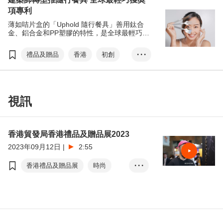
項專利
香港禮品及贈品展
香港國際授權展
薄如咭片盒的「Uphold 隨行餐具」善用鈦合
亞洲授權業會議
國際醫療健康周
金、鋁合金和PP塑膠的特性，是全球最輕巧、
體積最小及合乎人體工學的刀叉匙套裝，早前
創新升級••香港論壇
港•潮流
榮獲香港出口商會頒發「香港智營設計大賞」
禮品及贈品
香港
初創
• • •
成就機遇•首選香港
銀獎。創辦人計劃參與香港貿發局主辦的香港
禮品及贈品展接觸海外買家，以及在「香港•設
成功故事
隨行餐具
計廊」展銷產品，拓闊零售市場。
眾籌
香港禮品及贈品展
設計廊
Uphold Living
視訊
循環再用
香港貿發局香港禮品及贈品展2023
2023年09月12日
|
2:55
香港禮品及贈品展
時尚
• • •
貿發局消息