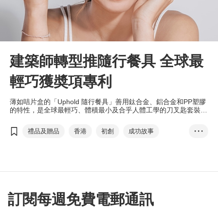
建築師轉型推隨行餐具 全球最
輕巧獲奬項專利
薄如咭片盒的「Uphold 隨行餐具」善用鈦合金、鋁合金和PP塑膠
的特性，是全球最輕巧、體積最小及合乎人體工學的刀叉匙套裝，
早前榮獲香港出口商會頒發「香港智營設計大賞」銀獎。創辦人計
劃參與香港貿發局主辦的香港禮品及贈品展接觸海外買家，以及在
禮品及贈品
香港
初創
成功故事
• • •
「香港•設計廊」展銷產品，拓闊零售市場。
隨行餐具
眾籌
香港禮品及贈品展
設計廊
Uphold Living
循環再用
訂閱每週免費電郵通訊