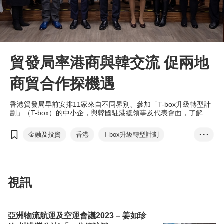
貿發局率港商與韓交流 促兩地
商貿合作探機遇
香港貿發局早前安排11家來自不同界別、參加「T-box升級轉型計
劃」（T-box）的中小企，與韓國駐港總領事及代表會面，了解當
地的經濟狀況及投資機會，為經濟走向復常作部署。
金融及投資
香港
T-box升級轉型計劃
• • •
韓國駐港總領事
劉會平
貿易夥伴
資訊科技
電子商貿
外資
白龍天
清油投資有限公司
MixCare Health
視訊
亞洲物流航運及空運會議2023 – 姜如珍