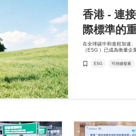
香港 - 連
際標準的
在全球碳中和進程加速、
（ESG ）已成為衡量
跨境供應鏈及全球經營體
佈《國家應對氣候變化「
ESG
可持續發展
五」規劃》，加大力度推
持續發展項目發展及落地
及ESG披露的支持越趨