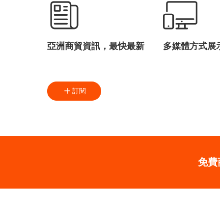
亞洲商貿資訊，最快最新
多媒體方式展
訂閱
免費