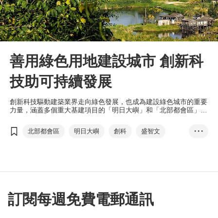
善用綠色用地建設城市 創新科
技助可持續發展
創新科技驅動建築業界走向綠色發展，也成為建設綠色城市的重要
力量，涵蓋多個重大基建項目的「明日大嶼」和「北部都會區」，
已成為檢視綠色建設的創新基地。
北部都會區
明日大嶼
創科
盛智文
• • •
綠色建設
太陽能發電
綠色金融中心
虛擬發電廠
可再生海洋能源
ESG
訂閱每週免費電郵通訊