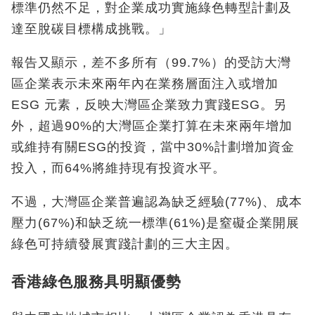
標準仍然不足，對企業成功實施綠色轉型計劃及
達至脫碳目標構成挑戰。」
報告又顯示，差不多所有（99.7%
）的受訪大灣
區企業表示未來兩年內在業務層面注入或增加
ESG
元素，反映大灣區企業致力實踐
ESG
。另
外，超過
90%
的大灣區企業打算在未來兩年增加
或維持有關
ESG
的投資，當中
30%
計劃增加資金
投入，而
64%
將維持現有投資水平。
不過，大灣區企業普遍認為缺乏經驗(77%)
、成本
壓力
(67%)
和缺乏統一標準
(61%)
是窒礙企業開展
綠色可持續發展實踐計劃的三大主因。
香港綠色服務具明顯優勢