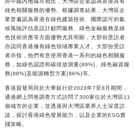
與中國內地城市相比，大灣區企業認為香港具有
綠色相關服務的優勢。根據調查結果，大灣區企
業普遍認為香港在綠色建築技術、國際認可的氣
候風險評估及設計顧問服務、綠色金融服務及綠
色技術供應等方面優勢尤其明顯，大部份受訪者
亦認同香港擁有綠色領域專業人才。大部份受訪
者亦指，他們有意使用香港一系列的綠色相關服
務，如綠色認證和碳排放測量(89%)
、綠色融資服
務
(88%)
及能源轉型方案
(86%)
等。
香港貿發局與於大華銀行於2023
年
7
至
8
月期間，
通過網上問卷調查方式訪問了
300
家位於大灣區
11
個城市的企業，並透過與大灣區業界人士深度訪
談，探討香港綠色發展能力，以及企業的
ESG
實
踐策略。