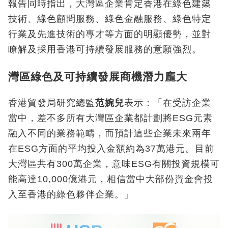
報告同時指出，大灣區企業肯定香港在綠色建築
技術、綠色顧問服務、綠色金融服務、綠色特定
行業及先進技術的專才等方面的明顯優勢，並對
瞭解及採用香港可持續發展服務的意願強烈。
灣區綠色及可持續發展商機潛力龐大
香港貿發局研究總監
范婉兒
表示：「在受訪企業
當中，差不多所有大灣區企業都計劃將ESG
元素
融入不同的業務範疇，而預計這些企業未來兩年
在
ESG
方面的平均投入金額約為
37
萬港元。目前
大灣區共有
300
萬企業，意味
ESG
有關投資規模可
能高達
10,000
億港元，相信當中大部份資金會投
入至香港的綠色夥伴企業。」