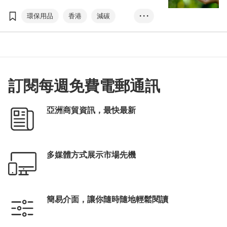
司政策，而市場對ESG分析、報告和評級的需
求也與日俱增。企業取得亮麗的ESG評級不但
環保用品
香港
減碳
• • •
可提升綠色形象，加強競爭優勢，還可更容易
滿足綠色融資申請資格。
ESG評級
綠色融資
ESG金融產品
可持續發展
可再生能源
綠色運輸
環保物料
供應鏈
訂閱每週免費電郵通訊
傅至樂
惠譽評級
韋至遠
亞洲商貿資訊，最快最新
多媒體方式展示市場先機
簡易介面，讓你隨時隨地輕鬆閱讀