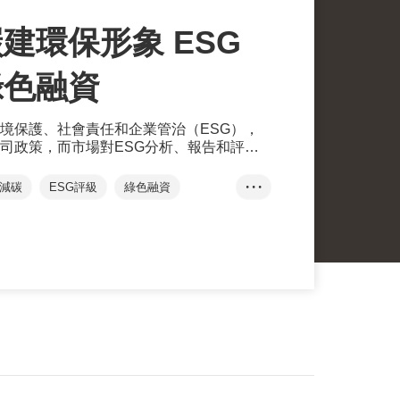
建環保形象 ESG
綠色融資
境保護、社會責任和企業管治（ESG），
司政策，而市場對ESG分析、報告和評級
取得亮麗的ESG評級不但可提升綠色形
更容易滿足綠色融資申請資格。
減碳
ESG評級
綠色融資
• • •
持續發展
可再生能源
綠色運輸
傅至樂
惠譽評級
韋至遠