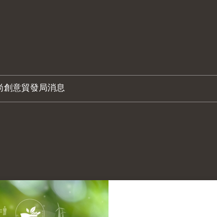
尚創意
貿發局消息