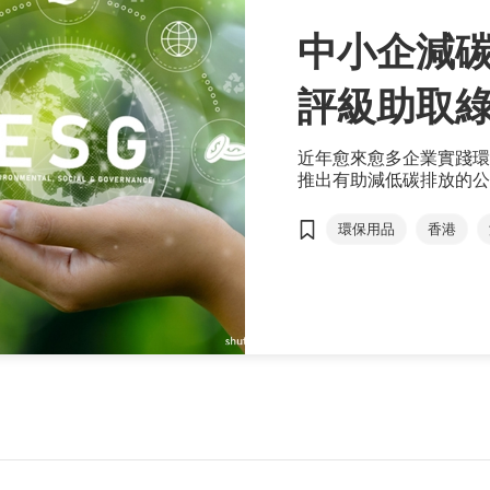
中小企減碳
評級助取
近年愈來愈多企業實踐環
推出有助減低碳排放的公
的需求也與日俱增。企業
象，加強競爭優勢，還可
環保用品
香港
ESG金融產品
可
環保物料
供應鏈