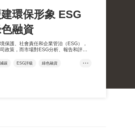
建環保形象 ESG
綠色融資
境保護、社會責任和企業管治（ESG），
司政策，而市場對ESG分析、報告和評級
取得亮麗的ESG評級不但可提升綠色形
更容易滿足綠色融資申請資格。
減碳
ESG評級
綠色融資
• • •
持續發展
可再生能源
綠色運輸
傅至樂
惠譽評級
韋至遠