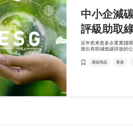
中小企減碳
評級助取
近年愈來愈多企業實踐環
推出有助減低碳排放的公
的需求也與日俱增。企業
象，加強競爭優勢，還可
環保用品
香港
ESG金融產品
可
環保物料
供應鏈