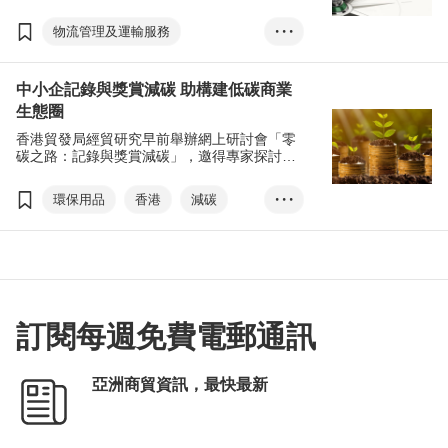
企業如何透過承擔環境責任的方式作出評估，
並選擇合適貿易路線和模式，以實現可持續發
物流管理及運輸服務
• • •
展。
環保用品
香港
中小企記錄與獎賞減碳 助構建低碳商業
綠色物流
零碳
生態圈
T-box升級轉型計劃
減碳
香港貿發局經貿研究早前舉辦網上研討會「零
跨境物流
創新技術
碳之路：記錄與獎賞減碳」，邀得專家探討企
業如何通過記錄和獎勵客戶的綠色行動，構建
傅至樂
陳永健
友貨運
低碳商業生態圈。
環保用品
香港
減碳
• • •
低碳
環境保護、社會責任和企業管治
ESG
綠色標籤
綠色貸款
碳審計
訂閱每週免費電郵通訊
Carbon Wallet
香港氣候行動藍圖
亞洲商貿資訊，最快最新
T-box升級轉型計劃
陳永健
傅至樂