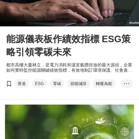
能源儀表板作績效指標 ESG策
略引領零碳未來
都市高樓大廈林立，是電力消耗和溫室氣體排放的最大源頭，企業
如何實時監控能源關鍵績效指標，有效地制訂環境保護、社會責任
和企業管治（ESG）策略也刻不容緩。
香港
ESG
零碳
節能減排
轉廢為能
• • •
可再生能源
碳中和
香港氣候行動藍圖2050
物聯網
傅至樂