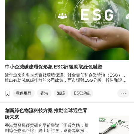
中小企減碳建環保形象 ESG評級助取綠色融資
近年愈來愈多企業實踐環境保護、社會責任和企業管治（ESG），
推出有助減低碳排放的公司政策，而市場對ESG分析、報告和評級
的需求也與日俱增。企業取得亮麗的ESG評級不但可提升綠色形
象，加強競爭優勢，還可更容易滿足綠色融資申請資格。
環保用品
香港
減碳
ESG評級
• • •
綠色融資
ESG金融產品
可持續發展
創新綠色物流科技方案 推動全球通往零
可再生能源
綠色運輸
環保物料
供應鏈
碳未來
傅至樂
惠譽評級
韋至遠
香港貿發局經貿研究早前舉辦「零碳之路：規
劃綠色物流路線」網上研討會，邀得專家探討