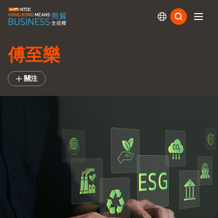
訂閱
傅至樂
關注