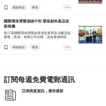
及地區近250家企業參展，以及近9,200名業內
買家親臨參觀展覽及網上瀏覽產品。博覽的網
環保用品
香港
• • •
上展期至12月24日，至今大會合共安排了超過
500場商貿會議，促進環球商家繼續透過網上
國際環保博覽
展覽+
平台拓展商機。
國際環保博覽倡碳中和 環保創科產品迎
碳中和
節能減排
新商機
綠色運輸
再生能源
第17屆國際環保博覽由香港貿發局及法蘭克福
綠色建築
商對易
展覽（香港）有限公司合辦，並由香港特區政
府環境及生態局協辦，會以全新的「展覽+」
張淑芬
謝展寰
（EXHIBITION+）線上線下融合模式舉行。除
環保用品
香港
• • •
了實體展外，環球展商、業界人士和買家亦可
透過「商對易」（Click2Match）智能配對平台
國際環保博覽
展覽+
進行線上洽商至12月24日。
碳中和
節能減排
綠色運輸
再生能源
綠色建築
商對易
訂閱每週免費電郵通訊
日本展團
張淑芬
亞洲商貿資訊，最快最新