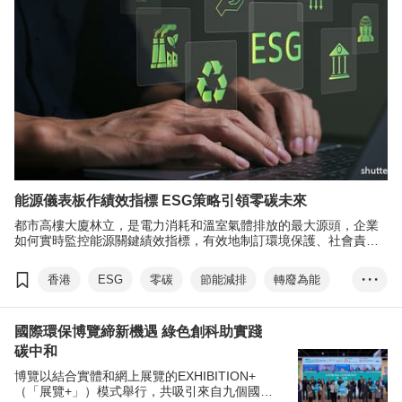
能源儀表板作績效指標 ESG策略引領零碳未來
都市高樓大廈林立，是電力消耗和溫室氣體排放的最大源頭，企業
如何實時監控能源關鍵績效指標，有效地制訂環境保護、社會責任
和企業管治（ESG）策略也刻不容緩。
香港
ESG
零碳
節能減排
轉廢為能
• • •
可再生能源
碳中和
香港氣候行動藍圖2050
國際環保博覽締新機遇 綠色創科助實踐
物聯網
傅至樂
碳中和
博覽以結合實體和網上展覽的EXHIBITION+
（「展覽+」）模式舉行，共吸引來自九個國家