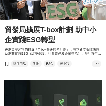
貿發局擴展T-box計劃 助中小
企實踐ESG轉型
香港貿發局宣佈擴展「T-box升級轉型計劃」，設立新支援隊伍協
助港商實踐ESG（環境保護、社會責任及企業管治），預計首年舉
辦逾100場免費商務諮詢，服務約500家中小企。
環保用品
香港
ESG
碳中和
• • •
綠色經濟
ESG標章
可持續發展 節能減排
T-box
劉會平
鄧白氏
商界環保協會