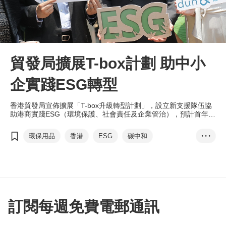
貿發局擴展T-box計劃 助中小
企實踐ESG轉型
香港貿發局宣佈擴展「T-box升級轉型計劃」，設立新支援隊伍協
助港商實踐ESG（環境保護、社會責任及企業管治），預計首年舉
辦逾100場免費商務諮詢，服務約500家中小企。
環保用品
香港
ESG
碳中和
• • •
綠色經濟
ESG標章
可持續發展 節能減排
T-box
劉會平
鄧白氏
商界環保協會
訂閱每週免費電郵通訊