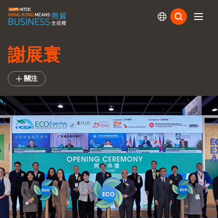
訂閱
謝展寰
關注