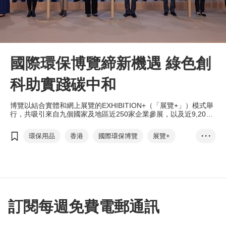
國際環保博覽締新機遇 綠色創
科助實踐碳中和
博覽以結合實體和網上展覽的EXHIBITION+（「展覽+」）模式舉
行，共吸引來自九個國家及地區近250家企業參展，以及近9,200
名業內買家親臨參觀展覽及網上瀏覽產品。博覽的網上展期至12月
24日，至今大會合共安排了超過500場商貿會議，促進環球商家繼
環保用品
香港
國際環保博覽
展覽+
• • •
續透過網上平台拓展商機。
碳中和
節能減排
綠色運輸
再生能源
綠色建築
商對易
張淑芬
謝展寰
訂閱每週免費電郵通訊