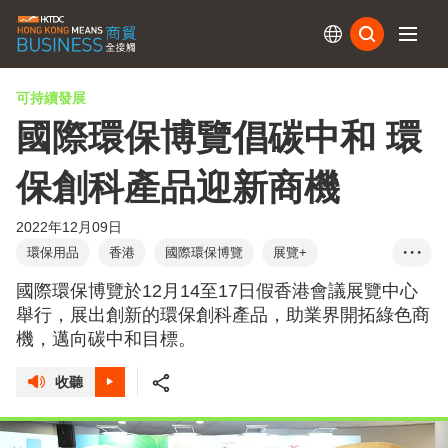
訂閱
可持續發展
國際環保博覽倡碳中和 環
保創科產品迎新商機
2022年12月09日
環保用品
香港
國際環保博覽
展覽+
• • •
碳中和
節能減排
綠色運輸
再生能源
國際環保博覽於12月14至17日假香港會議展覽中心
綠色建築
商對易
日本展團
張淑芬
舉行，展出創新的環保創科產品，助業界開拓綠色商
機，邁向碳中和目標。
收聽