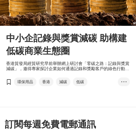
中小企記錄與獎賞減碳 助構建
低碳商業生態圈
香港貿發局經貿研究早前舉辦網上研討會「零碳之路：記錄與獎賞
減碳」，邀得專家探討企業如何通過記錄和獎勵客戶的綠色行動，
構建低碳商業生態圈。
環保用品
香港
減碳
低碳
• • •
環境保護、社會責任和企業管治
ESG
綠色標籤
綠色貸款
碳審計
Carbon Wallet
香港氣候行動藍圖
T-box升級轉型計劃
陳永健
傅至樂
訂閱每週免費電郵通訊