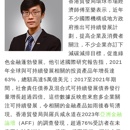
香港貿發局環球市場經
濟師傅至樂表示，近年
不少國際機構或地方政
府推出可持續發展計
劃，提高企業及消費者
關注，不少企業亦訂下
減碳減排目標，促進綠
色金融蓬勃發展。他引述國際研究報告指，2021
年全球與可持續發展相關的投資產品年增長達
63%，總額高達5萬億美元；2017至2021年期
間，社會責任債券及混合式可持續發展債券發行
量增長超過四倍。這些數據反映愈來愈多企業關
注可持續發展，令相關的金融產品如雨後春筍湧
現。香港貿發局與羅兵咸永道在2023年
亞洲金融
論壇
（AFF）的調查發現，超過76%受訪者在未