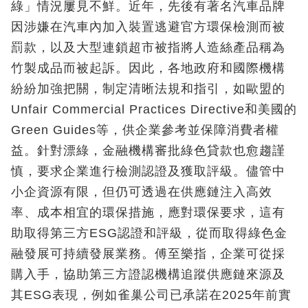
綠」情況屢見不鮮。近年，先後有著名汽車品牌
因涉嫌在汽車內加入裝置逃避官方環保檢測而被
罰款，以及大型連鎖超市被指將人造絲產品稱為
竹製成品而被起訴。因此，各地政府和國際機構
紛紛加強把關，制定清晰法規和指引，如歐盟的
Unfair Commercial Practices Directive和美國的
Green Guides等，供企業參考並保障消費者權
益。針對漂綠，金融機構審批綠色貸款也愈趨謹
慎，要求企業進行檢測認證及獲取評級。儘管中
小企資源有限，但仍可透過在供應鏈注入高效
率、成本相宜的環保措施，應對環保要求，這有
助取得第三方ESG認證和評級，從而取得綠色金
融發展可持續發展業務。傅至樂指，企業可從採
購入手，協助第三方證認機構追蹤供應鏈來源及
其ESG表現，例如雀巢公司已承諾在2025年前實