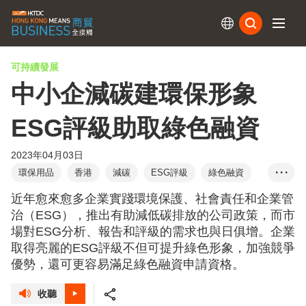
訂閱
可持續發展
中小企減碳建環保形象
ESG評級助取綠色融資
2023年04月03日
環保用品
香港
減碳
ESG評級
綠色融資
• • •
ESG金融產品
可持續發展
可再生能源
近年愈來愈多企業實踐環境保護、社會責任和企業管
綠色運輸
環保物料
供應鏈
傅至樂
治（ESG），推出有助減低碳排放的公司政策，而市
場對ESG分析、報告和評級的需求也與日俱增。企業
惠譽評級
韋至遠
取得亮麗的ESG評級不但可提升綠色形象，加強競爭
優勢，還可更容易滿足綠色融資申請資格。
收聽