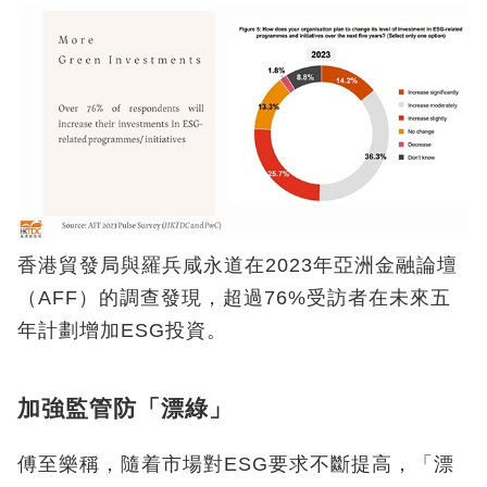
香港貿發局與羅兵咸永道在2023年亞洲金融論壇
（AFF）的調查發現，超過76%受訪者在未來五
年計劃增加ESG投資。
加強監管防「漂綠」
傅至樂稱，隨着市場對ESG要求不斷提高，「漂