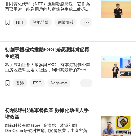
非同質化代幣（NFT）應用漸趨廣泛，它作為
門票用途，能為用戶的加密錢包生成二維碼，
加快觀眾進場的驗票流程，並分析數據，企業
也可加入特色活動提升客戶體驗。
NFT
智能門票
創業快綫
• • •
Moongate
品牌推廣
Web 3.0
區塊鏈
初創手機程式推動ESG 減碳獲奬賞促再
生經濟
為了鼓勵社會大眾參與ESG，有本港初創企業
由房地產科技走向社區，利用其最新的Zero2
遊戲化應用程式，鼓勵市民記錄自身的減碳行
動，以換取商戶回贈，推動再生經濟。
香港
ESG
Negawatt
• • •
創業快綫
減碳獎賞
再生經濟
初創
人工智能物聯網
Zero2
初創以科技進軍餐飲業 數據化助省人手
增效益
創新科技有助解決行業痛點，本港初創
DimOrder研發科技應用於餐飲業，由食客落單
及結賬，以至餐廳管理及採購，統統一應俱