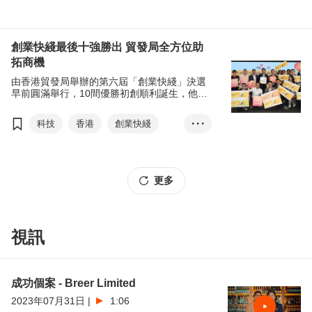
T-box升級轉型計劃
GoGBA一站式平台
香港•設計廊
創業快綫
創業快綫最後十強勝出 貿發局全方位助
拓商機
亞洲知識產權營商論壇
由香港貿發局舉辦的第六屆「創業快綫」決選
一帶一路高峰論壇
早前圓滿舉行，10間優勝初創順利誕生，他們
將參與一系列本地及海外活動，全方位拓市
場、建人脈、增曝光及覓夥伴。
科技
香港
創業快綫
• • •
初創
梁國浩
優勝初創
最喜愛初創大獎
更多
環境、社會、企業管治大獎
金融科技
健康科技
元宇宙/Web3
智慧城市
視訊
食物科技
創業快綫：國際篇
成功個案 - Breer Limited
2023年07月31日
|
1:06