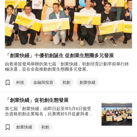
「創業快綫」十優初創誕生 促創業生態圈多元發展
由香港貿發局舉辦的第七屆「創業快綫」初創培育計劃早前舉行終
極決選，旨在全面推動創業生態圈多元發展。
科技
金融與投資
初創
創業快綫
「創業快綫」促初創生態發展
第七屆「創業快綫」由即日起至年5月6日接受
合資格初創企業報名，比賽將於5月從參與者中
選出「40強」，6月27日舉行總決賽，選出
「十優」初創，全力協助優勝初創開拓國際市
創業快綫
初創
場的商機。