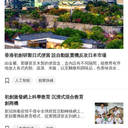
香港初創研製日式便當 設自動販賣機反攻日本市場
由金屬、塑膠甚至木製的便當盒，盒內設有不同隔間，能整齊有序
地放入各式肉類、蔬菜、米飯，以至麵條和調味品，色香味俱全的
日本便當是日本聞名中外的文化出口產品之一。
人工智能
創業快綫
初創激發網上科學教育 沉浸式混合教育
創商機
新冠病毒疫情不僅令全球經貿活動轉移網上，
更顛覆傳統教育模式，從實體課室走到網上，
各式各樣的網上學習平台如雨後春筍冒起，以
科技為學生帶來不一樣的教學體驗。