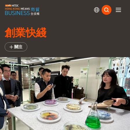
訂閱
創業快綫
關注