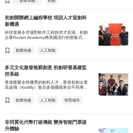
「創業快綫」
初創
初創開辦網上編程學校 培訓人才迎創科
新機遇
科技發展令市場對軟件工程師求才若渴，初創
企業Rocket Academy將美國流行的密集式編
程教育引入新加坡，開辦網上編程課程，培訓
軟件工程人才，今年在港開設分校。
創業快綫
人工智能
多元文化激發無窮創意 初創研發基建監
控系統
香港匯聚全球優秀的創科人才，香港初創企業
高迪飛（Kodifly）集合多個國藉來自不同專業
的精英，成功研發 SpatialSense 3D 三維空間
智能基礎設施監測技術，助城市加快智慧化轉
創業快綫
人工智能
智慧城市
型。
非同質化代幣打破傳統 變身智能門票提
升體驗