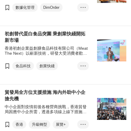
全，讓餐廳實行數據化管理，提升營運效率。
數據化管理
DimOrder
• • •
創業快綫
餐飲
POS
自助落單
自助支付
大眾點評
初創
初創替代蛋白食品突圍 乘創業快綫開拓
新市場
香港初創企業益創膳食品科技有限公司（Meat
The Next）以嶄新技術，研發大受消費者歡迎
的植物奶、非乳製冷凍甜點、植物肉等產品。
該公司除了成為香港貿發局「創業快綫」十優
食品科技
創業快綫
• • •
初創外，更於決選日獲現場觀眾以一人一票方
式，投選為「我最喜愛的初創」。
益創膳
植物食品
替代蛋白食品
植物基
我最喜愛的初創
貿發局全方位支援措施 海內外助中小企
搶先機
中小企面對疫情前後各種營商挑戰，香港貿發
局因應中小企所需，透過多項線上線下措施及
海內外推廣活動，並與香港特區政府合作，支
援中小企升級轉型，開拓新機遇。
香港
升級轉型
展覽+
• • •