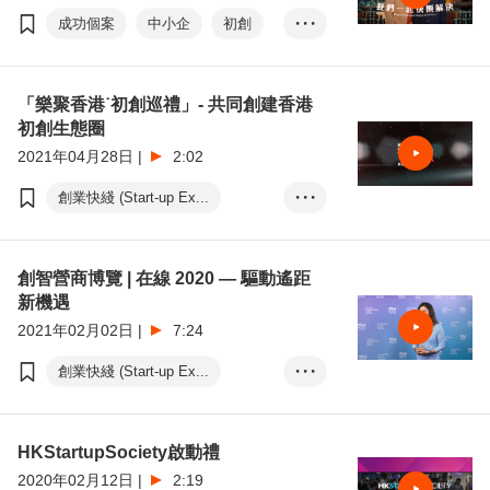
成功個案
中小企
初創
• • •
升級轉型
創業快綫
環保
數碼轉型
「樂聚香港˙初創巡禮」- 共同創建香港
初創生態圈
2021年04月28日
|
2:02
創業快綫 (Start-up Ex...
• • •
HK Startup Societ...
創智營商博覽 | 在線 2020 — 驅動遙距
新機遇
2021年02月02日
|
7:24
創業快綫 (Start-up Ex...
• • •
HK Startup Societ...
HKStartupSociety啟動禮
2020年02月12日
|
2:19