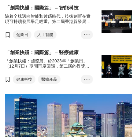
「創業快綫：國際篇」 – 智能科技
隨着全球邁向智能和數碼時代，技術創新在實
現可持續發展舉足輕重。第二屆香港貿發局
「創業快綫：國際篇」早前選出10家環球優勝
初創，當中包括以智能科技勝出的企業 ——開
創業日
人工智能
• • •
發商用車智能滑板底盤的中國內地初創北緯三
七（蘇州）科技有限公司、來自丹麥的綠色能
智慧城市
汽車及零部件
源供應商TEGnology、來自印度，以人類恆溫
「創業快綫：國際篇」 – 醫療健康
舒適為前題，並提供經濟實惠的可持續冷卻系
環保用品
環保服務
統供應商 Ambiator Private Limited，以及德國
「創業快綫：國際篇」於2023年「創業日」
創業快綫：國際篇
初創Think Voltaic，提供太陽能系統一站式節
（12月7日）期間再度回歸，第二屆的得獎者
能解決方案。他們均聚焦海外市場，並有意籌
雲集於上月舉行的創業日，展示他們的方案或
集更多資金用作研發及擴展業務。
產品，並分享其創業歷程。
健康枓技
醫療產品
• • •
擴增實境
虛擬實境
電子產品
創業快綫國際篇