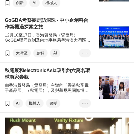
斯維加斯舉行的國際消費電子展（CES），向
創新
AI
機械人
世界彰顯香港的創科實力，探索國際合作機
遇。首兩日已有超過數十間國際品牌、龍頭企
業代表及投資人到香港科技館參觀，了解本地
GoGBA考察團走訪深珠 - 中小企創科合
最新創科成果及商討合作機會。香港創科企業
再度揚威國際舞台，榮獲「CES 創新獎
作新機遇探索之旅
2026」以及多項全球首創技術榮譽。
12月16至17日，香港貿發局（貿發局）
GoGBA聯同政制及內地事務局粵港澳大灣區發
展辦公室，圓滿舉辦「GoGBA大灣區深圳珠海
考察團」。活動旨在讓港商直觀地了解粵港澳
大灣區
創科
AI
• • •
大灣區（大灣區）前沿科技的最新發展及應
用，助力其升級轉型，提升競爭力；同時，活
機械人
低空經濟
動提供與中國內地官員及業界深入交流的平
秋電展和electronicAsia吸引約六萬名環
台，讓港商掌握最新政策與產業趨勢，為三地
企業探索合作新機遇。
球買家參觀
由香港貿發局（貿發局）主辦的「香港秋季電
子產品展」（秋電展），及與慕尼黑國際博覽
亞洲有限公司合辦的「國際電子組件及生產技
術展」（electronicAsia）早前圓滿閉幕。四天
AI
機械人
銀髮
• • •
的展覽共吸引約60,000名、來自142個國家及
地區的業内買家親臨參觀採購。其中，來自西
電子產品
照明產品
班牙、日本、巴西、澳洲等地的買家人數均錄
得升幅。不少參展商表示斬獲新訂單及與不同
地區的潛在買家建立了聯繫。