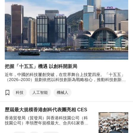
把握「十五五」機遇 以創科開新局
近年，中國的科技屢創突破，在世界舞台上技驚四座。「十五五」
（2026–2030）規劃依然以科技創新為戰略核心，推動科技創新和
産業創新深度融合，不斷催生新質生産力。「十五五」規劃以打造
科技强國為目標，指明了產業的發展方向，亦為香港帶來巨大的機
科技
人工智能
機械人
遇。
歷屆最大規模香港創科代表團亮相 CES
香港貿發局（貿發局）與香港科技園公司（科
技園公司）率領歷年規模最大、合共61家香港
科技企業代表團，參與1月6日至9日在美國拉