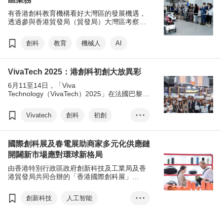
有香港創科教育機構看好大灣區的發展機遇，
透過參與香港貿發局（貿發局）大灣區考察活
動、商貿對接等，成功覓得合作夥伴，在河套
深圳園區開設獨資公司，打開大灣區創科教育
創科
教育
機械人
AI
市場。
VivaTech 2025：港創科初創大放異彩
6月11至14日，「Viva
Technology（VivaTech）2025」在法國巴黎圓
滿舉行。今年，香港貿發局聯同策略夥伴在
VivaTech設立「香港科技館」，組織20家初創
Vivatech
創科
初創
• • •
遠赴巴黎參展，展示創科實力。此外，本局還
在現場舉辦專題研討會、初創推介會、交流酒
人工智能
機械人
會及商貿配對等活動，促進初創與歐洲潛在投
國際創科展及春電展助商家多元化供應鏈
資者及業務夥伴的交流合作。有初創與歐洲企
業簽署合作備忘錄，另多家參展初創斬獲多項
開闢新市場應對環球新格局
獎項及嘉許。
由香港特別行政區政府創新科技及工業局及香
港貿發局共同合辦的「香港國際創科展」
（InnoEX）及香港貿發局「香港春季電子產品
展」（春電展）早前圓滿結束，成功向世界展
創新科技
人工智能
• • •
示香港智慧城市發展的最新成果。今年活動規
模更盛大及國際化，共吸引來自29個國家及地
機械人
電子產品
區、超過2,800家展商參與，及來自148個國家