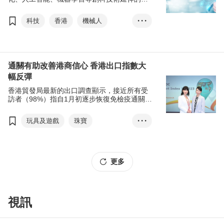
「超自動化」，利用多種技術優化工作和流
程，更高效率地協助企業擴展業務。
科技
香港
機械人
• • •
ChatGPT
人工智能
機器學習
香港國際創科展
香港應用科技研究院
通關有助改善港商信心 香港出口指數大
幅反彈
超自動化
香港貿發局最新的出口調查顯示，接近所有受
訪者（98%）指自1月初逐步恢復免檢疫通關令
業務發展受惠，特別是可以更具彈性、更頻密
地出差，以及帶動了跨境商業往來。
玩具及遊戲
珠寶
• • •
電子產品及電器
成衣、紡織及配件
鐘錶
更多
香港
香港出口增長
香港出口指數
通關
經濟復蘇
跨境貨運
視訊
電子商貿
機械
電子
珠寶
鐘錶
玩具