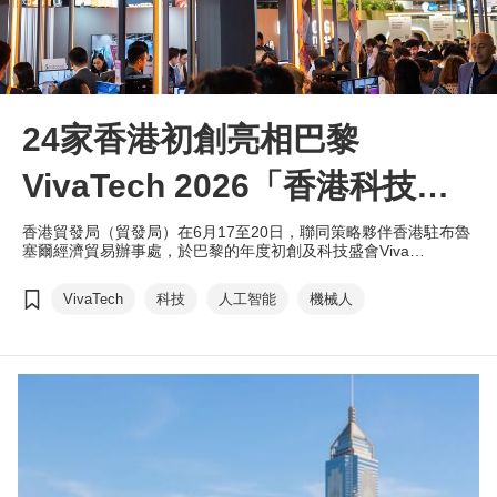
24家香港初創亮相巴黎
VivaTech 2026「香港科技
館」
香港貿發局（貿發局）在6月17至20日，聯同策略夥伴香港駐布魯
塞爾經濟貿易辦事處，於巴黎的年度初創及科技盛會Viva
Technology (VivaTech) 2026設立「香港科技館」，匯聚24家香港
初創企業，展示人工智能與機械人、健康科技，以及可持續發展與
VivaTech
科技
人工智能
機械人
氣候科技等多個前沿領域的創新成果，並舉辦一系列主題研討會、
初創推介會及交流酒會，促進全球投資者、買家與香港初創交流，
推動國際合作。