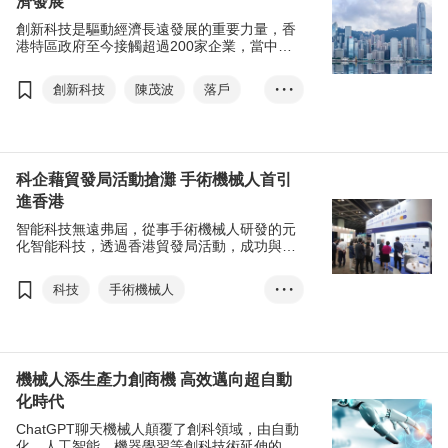
濟發展
創新科技是驅動經濟長遠發展的重要力量，香
港特區政府至今接觸超過200家企業，當中逾
25家已經或準備落戶香港，或擴展在港的營運
規模，投資額逾170億港元。
創新科技
陳茂波
落戶
• • •
擴展
內地企業
海外企業
人工智能
大數據
機械人
醫療
科企藉貿發局活動搶灘 手術機械人首引
進香港
生命健康
金融科技
智能科技無遠弗屆，從事手術機械人研發的元
化智能科技，透過香港貿發局活動，成功與香
港的公立醫院達成合作，把手術機械人引進香
港。
科技
手術機械人
• • •
元化智能科技
亞洲醫療健康高峰論壇
智能化醫療
內外循環
機械人添生產力創商機 高效邁向超自動
化時代
香港製造
ChatGPT聊天機械人顛覆了創科領域，由自動
化、人工智能、機器學習等創科技術延伸的