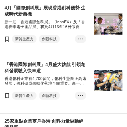
及地區、約8.8萬名買家參與。活動有助推動創
低空經濟
4月「國際創科展」展現香港創科優勢 生
科成果轉化及促進跨地域的商貿合作，不少國
際買家給予活動正面評價。
成時代新商機
新一屆「香港國際創科展」（InnoEX）及「香
港春季電子產品展」將於4月13至16日假香港
會議展覽中心矚目舉行，兩大展會將展現香港
的創科成果，同時匯聚全球頂尖科技產品及解
新質生產力
創新科技
• • •
決方案，促進業界間碰撞聯動，創造新時代新
機會。活動亮點包括「智慧香港展館」，展出
人工智能
機械人
過百項包括由政府不同部門開發與市民日常生
活息息相關的科技方案；新設的四大主題日，
電子產品
低空經濟
探討人工智能、機械人及網絡安全等大熱議
「香港國際創科展」4月盛大啟航 引領創
題，及中小企關注的政府支援計劃。
科發展駛入快車道
香港創科企業有4,700多間，創科生態圈正高速
發展，將科研成果轉化落地至關重要。新一屆
「香港國際創科展」（InnoEX）將於4月中舉
行，聚焦低空經濟、智慧出行、人工智能、機
新質生產力
創新科技
• • •
械人技術、網路安全等創新科技領域，展示本
地創科實力，促進跨區域與跨行業合作，推動
人工智能
機械人
科研成果轉化落地。
25家重點企業落戶香港 創科力量驅動經