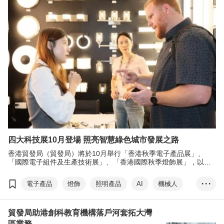
四大科技展10月登場 照亮智慧綠色城市發展之路
香港貿發局（貿發局）將於10月舉行「香港秋季電子產品展」、
「國際電子組件及生產技術展」、「香港國際秋季燈飾展」，以及
「香港國際戶外及科技照明博覽」，四項展覽吸引來自27個國家及
地區，超過6,200家展商參與，重點聚焦人工智能與機械人、銀髮經
電子產品
燈飾
照明產品
AI
機械人
• • •
濟、智能照明和物聯網等領域，展示多款獲奬設計及世界级項目的
燈光系統，並舉行多場專題研討會、產品發佈會及交流活動，締造
銀髮
數碼娛樂
一站式採購及洽商平台。
貿發局助港創科教育機構落戶河套拓大灣
區業務