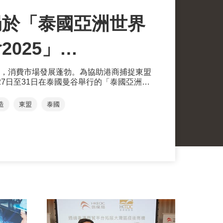
局於「泰國亞洲世界
2025」
-Anuga Asia
，消費市場發展蓬勃。為協助港商捕捉東盟
27日至31日在泰國曼谷舉行的「泰國亞洲世
FEX-Anuga Asia 2025）」首設「香港
設「香港館」 展示
業、20多個食品及飲品品牌在館內亮相，展
造
東盟
泰國
香港與東南亞業界間的合作，開拓新市場。
優勢拓東盟市場