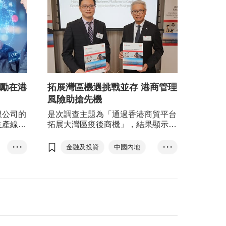
鼓勵在港
拓展灣區機遇挑戰並存 港商管理
風險助搶先機
限公司的
是次調查主題為「通過香港商貿平台
生產線項
拓展大灣區疫後商機」，結果顯示，
ted的全
港商進軍大灣區面對低價競爭、不諳
目，各獲
內地法規、融資及客戶信貸問題等三
• • •
金融及投資
中國內地
• • •
0萬港
大挑戰，然而，港商在大灣區市場亦
GoGBA
灣區經貿通
具獨特優勢，包括香港品牌聲譽及善
於引進外國優質產品等。所以，港商
電子商貿
香港製造
宜善用優勢，藉大灣區開拓龐大的內
風險管理
信貸
銷市場。
劉會平
范婉兒
信保局
趙民忠