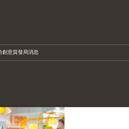
尚創意
貿發局消息