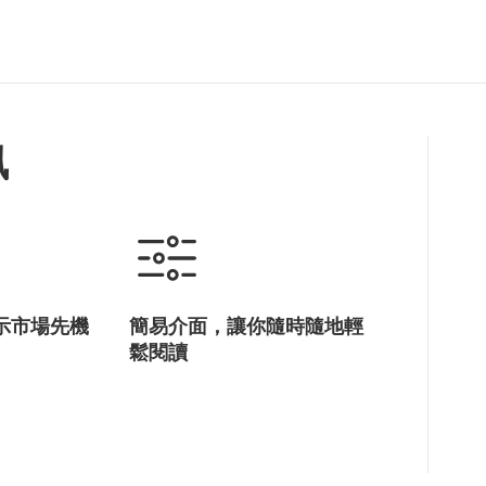
智能生產線
盈宗製藥
納米纖維物料及呼吸器
Sew Solution Limi...
全成型針織毛衣
香港製造
訊
示市場先機
簡易介面，讓你隨時隨地輕
鬆閱讀