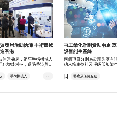
貿發局活動搶灘 手術機械
再工業化計劃資助兩企 
進香港
設智能生產線
技無遠弗屆，從事手術機械人
兩個項目分別為盈宗製藥有
元化智能科技，透過香港貿發
納米纖維物料及呼吸器智能
，成功與香港的公立醫院達成
目，以及Sew Solution Limi
把手術機械人引進香港。
成型針織毛衣智能生產線項
技
手術機械人
• • •
醫療及保健服務
批1,500萬元資助，合共3,00
元化智能科技
成衣、紡織及配件
元。
亞洲醫療健康高峰論壇
香港
再工業化
智能化醫療
內外循環
智能生產
資助計劃
香港製造
再工業化資助計劃
創新科技署