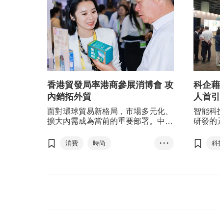
香港貿發局率港商參展消博會 攻
科企藉
內銷拓外貿
人首引
面對環球貿易新格局，市場多元化、
智能科
擴大內需成為當前的重要部署。中國
研發的
已連續10多年穩居全球第二大商品消
局活動
費市場和最大網絡零售市場。國内的
合作，
消費
時尚
• • •
科
主要展會如中國進出口商品交易會
香港製造
食品
（廣交會）、中國國際消費品博覽會
（消博會），迎來全球採購商，來自
保健品
新興國家的買家採購意欲尤其强烈。
香港貿發局早前在消博會會場打造
「香港時尚館」，率領24家香港企
業、45個優質品牌參展，攻內銷拓外
貿，創造新增長點。