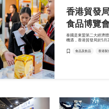
香港貿發
食品博覽會
（THAIFEX
泰國是東盟第二大經濟體
機遇，香港貿發局於5月
界食品博覽會2025（THAI
2025）首
館」，組織17家香港企
食品及飲品
香港製
現香港產品的魅力，促進
香港產品