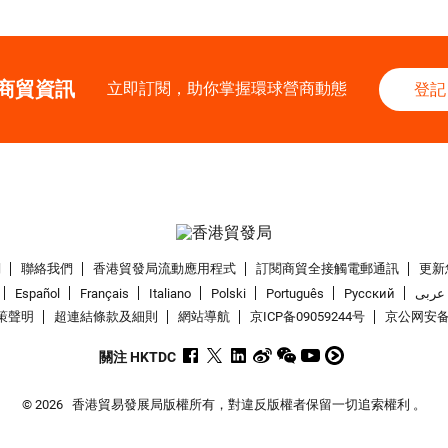
商貿資訊
立即訂閱，助你掌握環球營商動態
登記
們
聯絡我們
香港貿發局流動應用程式
訂閱商貿全接觸電郵通訊
更新
Español
Français
Italiano
Polski
Português
Pусский
عربى
策聲明
超連結條款及細則
網站導航
京ICP备09059244号
京公网安备 1
關注 HKTDC
© 2026
香港貿易發展局版權所有，對違反版權者保留一切追索權利 。