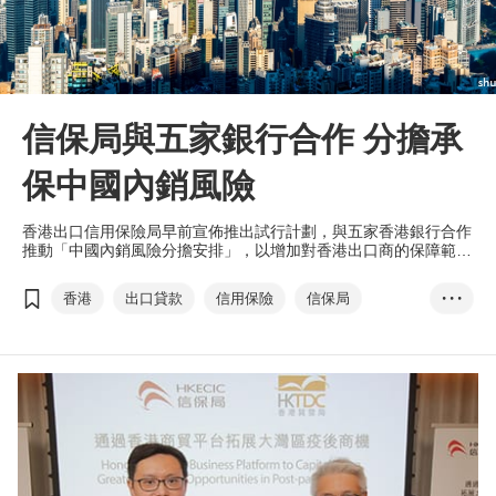
信保局與五家銀行合作 分擔承
保中國內銷風險
香港出口信用保險局早前宣佈推出試行計劃，與五家香港銀行合作
推動「中國內銷風險分擔安排」，以增加對香港出口商的保障範
圍，加強其開拓內銷市場的信心及保障。
香港
出口貸款
信用保險
信保局
• • •
內銷
中國銀行
東亞銀行
星展銀行
恒生銀行
滙豐銀行
中國內銷風險分擔安排
雙循環