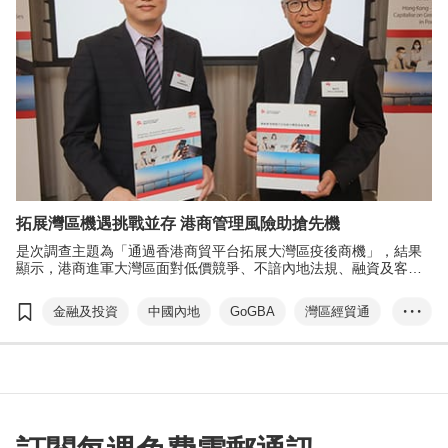
拓展灣區機遇挑戰並存 港商管理風險助搶先機
是次調查主題為「通過香港商貿平台拓展大灣區疫後商機」，結果
顯示，港商進軍大灣區面對低價競爭、不諳內地法規、融資及客戶
信貸問題等三大挑戰，然而，港商在大灣區市場亦具獨特優勢，包
括香港品牌聲譽及善於引進外國優質產品等。所以，港商宜善用優
金融及投資
中國內地
GoGBA
灣區經貿通
• • •
勢，藉大灣區開拓龐大的內銷市場。
電子商貿
香港製造
風險管理
信貸
劉會平
范婉兒
信保局
趙民忠