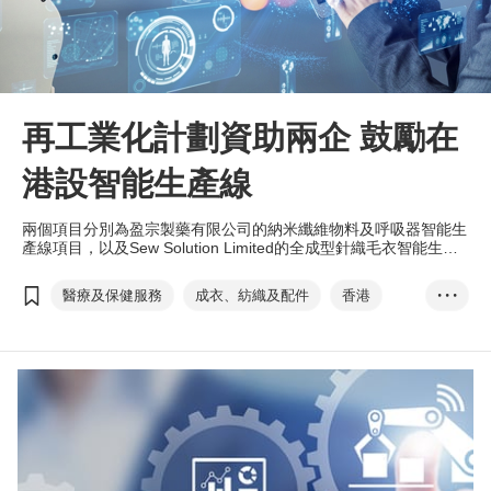
再工業化計劃資助兩企 鼓勵在
港設智能生產線
兩個項目分別為盈宗製藥有限公司的納米纖維物料及呼吸器智能生
產線項目，以及Sew Solution Limited的全成型針織毛衣智能生產
線項目，各獲批1,500萬元資助，合共3,000萬港元。
醫療及保健服務
成衣、紡織及配件
香港
• • •
再工業化
智能生產
資助計劃
再工業化資助計劃
創新科技署
智能生產線
盈宗製藥
納米纖維物料及呼吸器
Sew Solution Limi...
全成型針織毛衣
香港製造