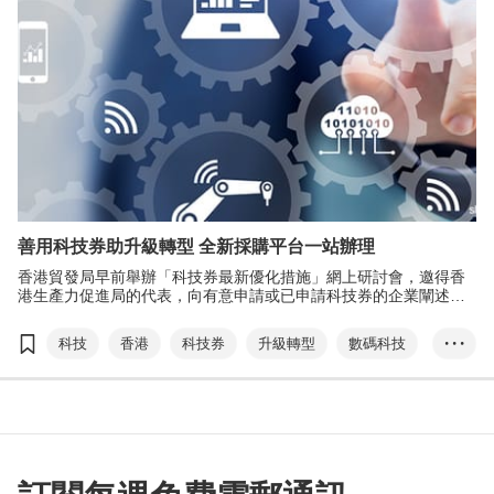
善用科技券助升級轉型 全新採購平台一站辦理
香港貿發局早前舉辦「科技券最新優化措施」網上研討會，邀得香
港生產力促進局的代表，向有意申請或已申請科技券的企業闡述計
劃詳情，讓業界進一步了解申請程序及需注意的地方。
科技
香港
科技券
升級轉型
數碼科技
• • •
TVP ePROQ
創新科技署
資助易
資助通
生產力促進局
何鴻堅