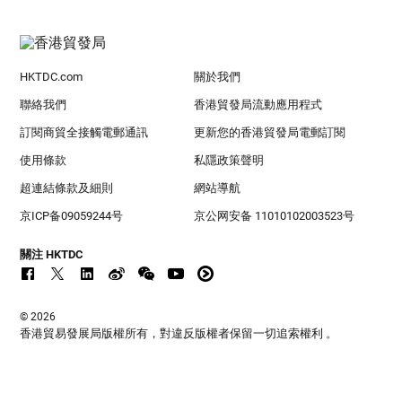
HKTDC.com
關於我們
聯絡我們
香港貿發局流動應用程式
訂閱商貿全接觸電郵通訊
更新您的香港貿發局電郵訂閱
使用條款
私隱政策聲明
超連結條款及細則
網站導航
京ICP备09059244号
京公网安备 11010102003523号
關注 HKTDC
© 2026
香港貿易發展局版權所有，對違反版權者保留一切追索權利 。