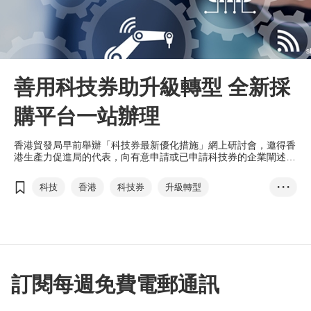
善用科技券助升級轉型 全新採
購平台一站辦理
香港貿發局早前舉辦「科技券最新優化措施」網上研討會，邀得香
港生產力促進局的代表，向有意申請或已申請科技券的企業闡述計
劃詳情，讓業界進一步了解申請程序及需注意的地方。
科技
香港
科技券
升級轉型
• • •
數碼科技
TVP ePROQ
創新科技署
資助易
資助通
生產力促進局
何鴻堅
訂閱每週免費電郵通訊