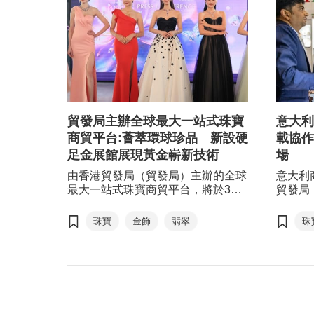
貿發局主辦全球最大一站式珠寶
意大利
商貿平台:薈萃環球珍品 新設硬
載協作
足金展館展現黃金嶄新技術
場
由香港貿發局（貿發局）主辦的全球
意大利
最大一站式珠寶商貿平台，將於3月
貿發局
初以「兩展兩地」的模式揭幕。第12
珠寶展
屆香港國際鑽石、寶石及珍珠展於3
協助意
珠寶
金飾
翡翠
珠
月2至6日在亞洲國際博覽館舉行，展
台，拓
出各類珠寶原材料。第42屆香港國際
業務發
珠寶展則於3月4至8日假灣仔香港會
議展覽中心舉辦，展示各款珠寶首飾
成品。