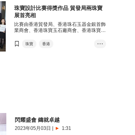
張淑芬
口罩令
通關
珠寶設計比賽得獎作品 貿發局兩珠寶
展覽+
商對易
經濟復蘇
展首亮相
比賽由香港貿發局、香港珠石玉器金銀首飾
業商會、香港珠寶玉石廠商會、香港珠寶製
造業廠商會及香港鑽石總會合辦，致力提升
本地珠寶設計水平，為業界發掘優秀人才，
珠寶
香港
• • •
並向環球買家推廣更多港製珠寶珍品。
香港珠寶設計比賽
原創設計
香港國際珠寶展
香港國際鑽石、寶石及珍珠展
公開組
學生組
閃耀盛會 鑄就卓越
2023年05月03日
|
1:31