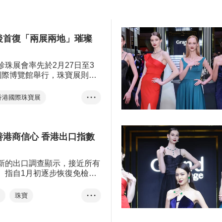
珠寶
飾品
珍珠
寶石出口及分銷樞紐之一，而
賽旨在為業界發掘人才，提
珠寶製造業在國際間享負盛
寶的設計水平，並向本地及
鑽石
寶石
有高端珠寶首飾製造的專門技
買家推廣香港設計及製造的
後首復「兩展兩地」璀璨
備國際時尚觸角且靈活變通，
不同的市場需求。由香港貿發
的兩大珠寶盛會將於今春隆重
珍珠展會率先於2月27日至3
為業界提供一站式採購平台，
國際博覽館舉行，珠寶展則於
最新市場趨勢，共拓商機。
月4日在香港會議展覽中心舉
方締造商機，捕捉環球貿易機
香港國際珠寶展
• • •
鑽石
寶石及珍珠展
善港商信心 香港出口指數
新的出口調查顯示，接近所有
%）指自1月初逐步恢復免檢疫
展受惠，特別是可以更具彈
出差，以及帶動了跨境商業往
戲
珠寶
• • •
及電器