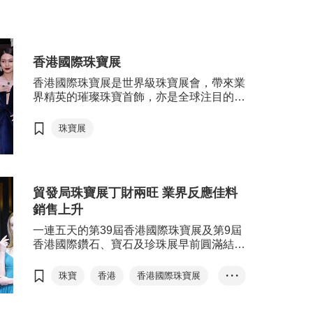
香港國際鑽石、寶石及珍珠展
升香港珠
石及珍珠展，以及來自132個國家及
海內外的
地區超過49,000名買家出席珠寶展；
珠寶。
除香港以外，買家主要來自中國內
地、印度、日本、菲律賓、泰國及美
香港國際珠寶展
國等國家及地區，足證珠寶雙展的國
香港國際珠寶展是世界級珠寶展會，帶來業
際地位。
界精英的璀璨珠寶首飾，亦是全球注目的年
度盛會，呈獻珠寶傑作、經典首飾及匠心工
藝。除了動人心弦的珠寶首飾外，展會期間
珠寶展
亦舉行多場專家講座、耀目珠寶匯演及交流
活動。
貿發局珠寶展丁財兩旺 業界反應佳料
銷售上升
一連五天的第39屆香港國際珠寶展及第9屆
香港國際鑽石、寶石及珍珠展早前圓滿結
束，匯聚超過2,500家參展商，共吸引130
個國家及地區超過6萬名買家進場採購，來
珠寶
香港
香港國際珠寶展
• • •
自中國內地及亞洲地區的買家升幅顯著。
香港國際鑽石、寶石及珍珠展