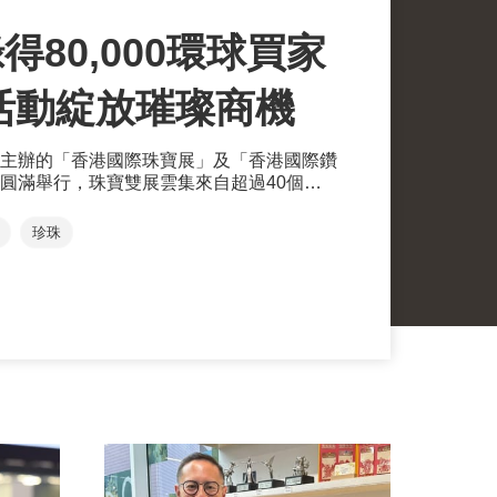
得80,000環球買家
多元活動綻放璀璨商機
主辦的「香港國際珠寶展」及「香港國際鑽
圓滿舉行，珠寶雙展雲集來自超過40個國
展商參與；吸引來自150個國家及地區、約
購，其中來自菲律賓、韓國、澳洲和瑞士的買
珍珠
今年大會首設硬足金展館、竹山綠松石展
為活動增添新亮點， 助力展商開拓環球商