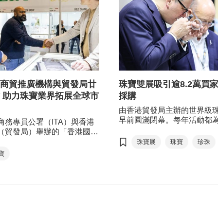
商貿推廣機構與貿發局廿
珠寶雙展吸引逾8.2萬買
 助力珠寶業界拓展全球市
採購
由香港貿發局主辦的世界級
早前圓滿閉幕。每年活動都
商務專員公署（ITA）與香港
來驚喜，除了多個熟悉的展
（貿發局）舉辦的「香港國際
富多樣的時尚珠寶首飾系列
」緊密合作近四份之一世紀，
珠寶展
珠寶
珍珠
來全新的「黃金首飾」展區
大利珠寶商透過香港這國際平
寶
鑽石
寶石
珠寶設計師」專區；另增設
展到亞洲乃至全球市場，推動
善措施，務求提升買家的採
展。
有展商表示在展會中獲得可
增長;同時，活動成功吸引超過
名環球買家進場採購，除了
的買家，活動吸納更多新興
家，為展商帶來新商機。