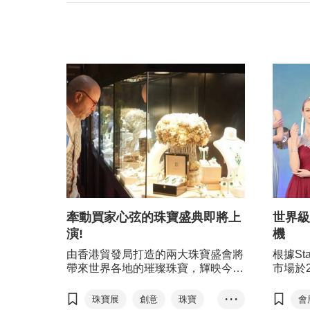
牽動買家心弦的珠寶盛典即將上
世界級
演!
機
由香港貿發局打造的兩大珠寶盛會將
根據St
帶來世界各地的璀璨珠寶，輝映今個
市場於2
明媚的初春。逾40個國家及地區、約
美元；並
4,000家展商將齊聚香港這個時尚薈
年增長率
珠寶展
創意
珠寶
• • •
會
萃之地，以萬般別具風韻、內涵、創
是世界