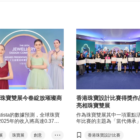
珠寶雙展今春綻放璀璨商
香港珠寶設計比賽得獎作
亮相珠寶雙展
atista的數據預測，全球珠寶
作為珠寶雙展其中一項重點
025年的收入將高達0.37兆
年比賽的主題為「當代傳承
於2025至2029年間，複合
港貿發局、香港珠寶首飾業
（CAGR）達5.02%。香港
港珠寶玉石廠商會、香港珠
展
珠寶展
創意
• • •
香港珠寶設計比賽
最主要的貴重珠寶、玉石、珍
廠商會及香港鑽石總會攜手