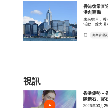
成衣、紡
香港復常喜
香港
港創商機
香港出口
未來數月，香
經濟復蘇
活動，致力吸
香港創富並惠
電子商貿
商業管理
珠寶
國際珠寶
范婉兒
香港國際
春季燈飾
香港禮品
香港國際
亞洲授權
視訊
國際醫療
創新升級
香港優勢 –
成就機遇
際鑽石、寶石
2026年03月2