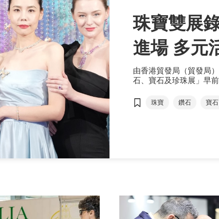
珠寶雙展錄
進場 
由香港貿發局（貿發局）
石、寶石及珍珠展」早前
家及地區、約4,000家
80,000名買家親臨採
珠寶
鑽石
寶石
家數目均錄得顯著增長。
館，及香港表廠商會館，
機。