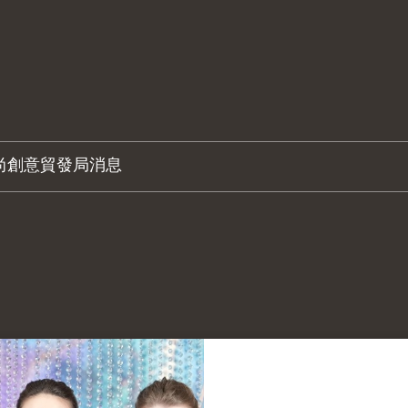
尚創意
貿發局消息