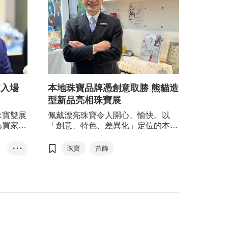
家入場
本地珠寶品牌憑創意取勝 熊貓造
型新品亮相珠寶展
珠寶雙展
佩戴漂亮珠寶令人開心、愉快。以
為買家帶
「創意、特色、差異化」定位的本地
區展示豐
珠寶品牌 ZURI，憑藉絕妙的創意及
，今年帶
精湛的工藝，打造出設計獨特且價錢
• • •
珠寶
首飾
及「新晉
合理的首飾，成功引領內地以至東南
穆斯林友
亞的輕奢珠寶消費浪潮。ZURI創辦
購體驗。
人姚蔚然(Victor)看準熊貓熱，即將
觀的銷售
推出以熊貓與青竹造型、層次感豐富
8.2萬
的輕奢珠寶新系列，進一步鞏固品牌
成熟市場
的創新形象及價值。
市場的買