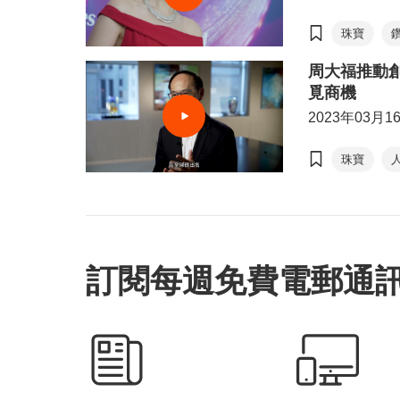
珠寶
周大福推動創
覓商機
2023年03月1
珠寶
一帶一路
訂閱每週免費電郵通