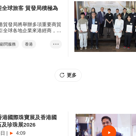
織及配件
鐘錶
迎全球旅客 貿發局積極為
香港出口增長
指數
通關
港貿發局將舉辦多項重要商貿
跨境貨運
引全球各地企業來港經商，為
及不同行業。
機械
電子
及顧問服務
香港
• • •
鐘錶
玩具
服裝
展
國際影視展
楊翠麗
創科展
春季電子展
展
香港時尚家品展
更多
及贈品展
授權展
業會議
健康周
••香港論壇
港•潮流
 香港國際珠寶展及香港國
•首選香港
及珍珠展2026
5日
|
4:09