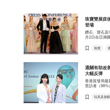
飾品
珍珠
鑽石
意的匠心之作俘擄國際買家的心。
珠、半
順應潮流趨勢，今年特設「黃金首
香港的
寶石
飾」展區及引入男士珠寶，滿足市場
名，擁
珠寶雙展疫
需求。
術，具
可滿足
登場
局主辦
鑽石、寶石及
登場，
月2日在亞洲
並帶來
2月29日至3
行，為買賣雙
珠寶
遇。
香港國際
通關有助改
大幅反彈
香港貿發局最
受訪者（98
通關令業務發
性、更頻密地
玩具及遊
來。
電子產品