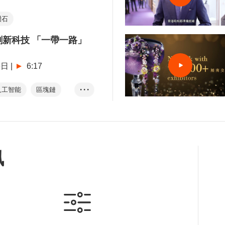
鑽石
新科技 「一帶一路」
6日
|
6:17
人工智能
區塊鏈
• • •
訊