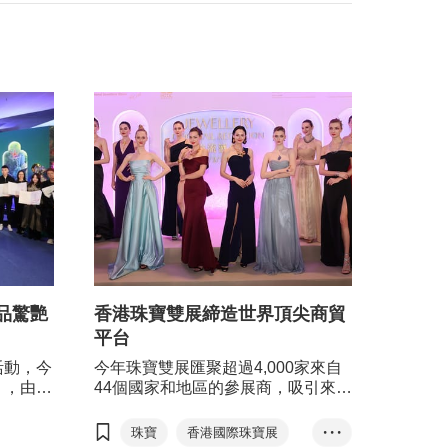
品驚艷
香港珠寶雙展締造世界頂尖商貿
平台
活動，今
今年珠寶雙展匯聚超過4,000家來自
」，由香
44個國家和地區的參展商，吸引來自
商會、香
137個國家及地區、約81,000名買家
寶製造業
親臨採購，其中有來自125個國家及
珠寶
香港國際珠寶展
• • •
舉辦。比
地區超過31,000名買家參與鑽石、寶