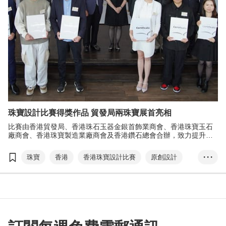
珠寶設計比賽得獎作品 貿發局兩珠寶展首亮相
比賽由香港貿發局、香港珠石玉器金銀首飾業商會、香港珠寶玉石
廠商會、香港珠寶製造業廠商會及香港鑽石總會合辦，致力提升本
地珠寶設計水平，為業界發掘優秀人才，並向環球買家推廣更多港
製珠寶珍品。
珠寶
香港
香港珠寶設計比賽
原創設計
• • •
香港國際珠寶展
香港國際鑽石、寶石及珍珠展
公開組
學生組