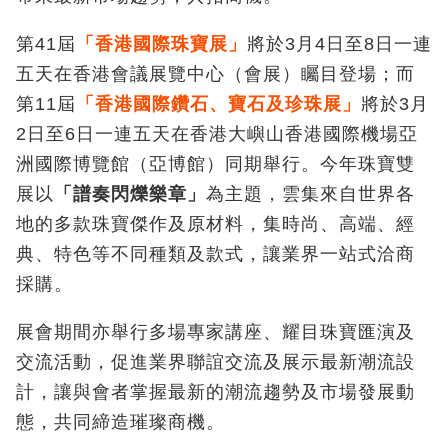
第41屆
「香港國際珠寶展
」
將於3月4日至8日一連
五天在香港會議展覽中心（會展）矚目登場；而
第11屆
「香港國際鑽石、寶石及珍珠展
」
將於3月
2日至6日一連五天在香港大嶼山香港國際機場亞
洲國際博覽館（亞博館）同期舉行。今年珠寶雙
展以
「譜奏閃爍樂章」
為主題，雲集來自世界各
地的多款珠寶傑作及原材料，集時尚、高端、經
典、特色等不同種類及款式，讓業界一站式洽商
採購。
展會期間亦舉行多場專家講座、耀目珠寶匯演及
交流活動，促進業界聯誼交流及展示最新潮流設
計，讓與會者掌握最新的潮流趨勢及市場發展動
態，共同締造璀璨商機。