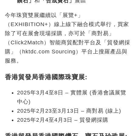
鑽
石
」
和
「
合成寶
石
」
展區
今年珠寶雙展繼續以「展覽+」
（EXHIBITION+）線上線下融合模式舉行，買家
除了可在展會現場採購，亦可於「商對易」
（Click2Match）智能商貿配對平台及「貿發網採
購」（hktdc.com Sourcing）平台上搜羅產品與
服務。
香港貿發局香港國際珠寶展:
2025年3月4至8日 – 實體展 (香港會議展覽
中心)
2025年2月23至3月13日 – 商對易 (線上)
2025年2月4至4月3日 – 貿發網採購