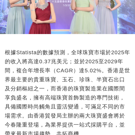
根據Statista的數據預測，全球珠寶市場於2025年
的收入將高達0.37兆美元；並於2025至2029年
間，複合年增長率（CAGR）達5.02%。香港是世
界最主要的貴重珠寶、玉石、珍珠、半寶石出口
及分銷樞紐之一，而香港的珠寶製造業在國際間
享負盛名，擁有高端珠寶首飾製造的專門技術，
具備國際時尚觸角且靈活變通，可滿足不同的市
場需求。由香港貿發局主辦的兩大珠寶盛會將於
今春隆重登場，為業界提供一站式採購平台，並
帶來最新市場趨勢，共拓商機。