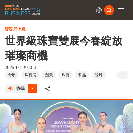
訂閱
貿發局消息
世界級珠寶雙展今春綻放
璀璨商機
2025年01月03日
會展
珠寶展
創意
珠寶
飾品
珍珠
• • •
鑽石
寶石
收聽