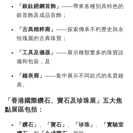
「銀鈦銹鋼首飾」
——帶來各種別具特色的
銀首飾及成品首飾；
「古典精粹廊」
——探索傳承不朽歷史與永
恒瑰麗的古典珠寶；
「工具及儀器」
——展示種類繁多的珠寶設
備和包裝，及
「鐘表廊」
——集中展示不同款式的名貴鐘
表。
「香港國際鑽石、寶石及珍珠展」五大焦
點展區包括：
「鑽石」
、
「寶石」
、
「珍珠」
、
「
實驗室