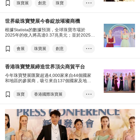
時尚薈萃之地，以萬般別具風韻、內涵、創意
珠寶展
創意
珠寶
• • •
的匠心之作俘擄國際買家的心。 順應潮流趨
勢，今年特設「黃金首飾」展區及引入男士珠
飾品
珍珠
鑽石
寶，滿足市場需求。
世界級珠寶雙展今春綻放璀璨商機
寶石
根據Statista的數據預測，全球珠寶市場於
2025年的收入將高達0.37兆美元；並於2025至
2029年間，複合年增長率（CAGR）達
5.02%。香港是世界最主要的貴重珠寶、玉
會展
珠寶展
創意
• • •
石、珍珠、半寶石出口及分銷樞紐之一，而香
港的珠寶製造業在國際間享負盛名，擁有高端
珠寶
飾品
珍珠
珠寶首飾製造的專門技術，具備國際時尚觸角
香港珠寶雙展締造世界頂尖商貿平台
且靈活變通，可滿足不同的市場需求。由香港
鑽石
寶石
貿發局主辦的兩大珠寶盛會將於今春隆重登
今年珠寶雙展匯聚超過4,000家來自44個國家
場，為業界提供一站式採購平台，並帶來最新
和地區的參展商，吸引來自137個國家及地
市場趨勢，共拓商機。
區、約81,000名買家親臨採購，其中有來自
125個國家及地區超過31,000名買家參與鑽
珠寶
香港國際珠寶展
• • •
石、寶石及珍珠展，以及來自132個國家及地
區超過49,000名買家出席珠寶展；除香港以
香港國際鑽石、寶石及珍珠展
外，買家主要來自中國內地、印度、日本、菲
律賓、泰國及美國等國家及地區，足證珠寶雙
展的國際地位。