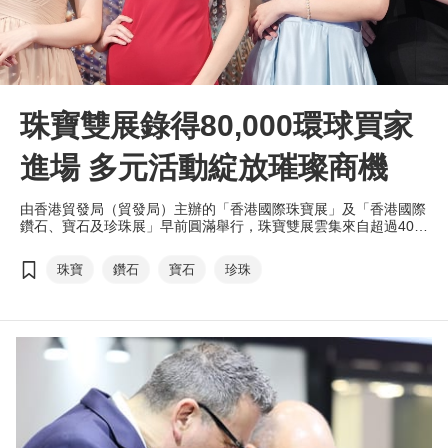
珠寶雙展錄得80,000環球買家
進場 多元活動綻放璀璨商機
由香港貿發局（貿發局）主辦的「香港國際珠寶展」及「香港國際
鑽石、寶石及珍珠展」早前圓滿舉行，珠寶雙展雲集來自超過40個
國家及地區、約4,000家展商參與；吸引來自150個國家及地區、
約80,000名買家親臨採購，其中來自菲律賓、韓國、澳洲和瑞士的
珠寶
鑽石
寶石
珍珠
買家數目均錄得顯著增長。今年大會首設硬足金展館、竹山綠松石
展館，及香港表廠商會館，為活動增添新亮點， 助力展商開拓環
球商機。