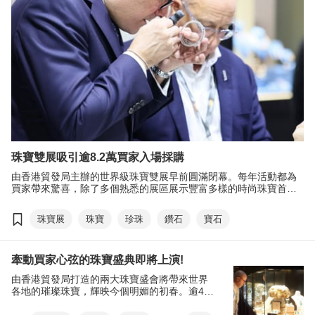
珠寶雙展吸引逾8.2萬買家入場採購
由香港貿發局主辦的世界級珠寶雙展早前圓滿閉幕。每年活動都為
買家帶來驚喜，除了多個熟悉的展區展示豐富多樣的時尚珠寶首飾
系列，今年帶來全新的「黃金首飾」展區及「新晉珠寶設計師」專
區；另增設穆斯林友善措施，務求提升買家的採購體驗。有展商表
珠寶展
珠寶
珍珠
鑽石
寶石
示在展會中獲得可觀的銷售增長;同時，活動成功吸引超過8.2萬名環
球買家進場採購，除了成熟市場的買家，活動吸納更多新興市場的
買家，為展商帶來新商機。
牽動買家心弦的珠寶盛典即將上演!
由香港貿發局打造的兩大珠寶盛會將帶來世界
各地的璀璨珠寶，輝映今個明媚的初春。逾40
個國家及地區、約4,000家展商將齊聚香港這個