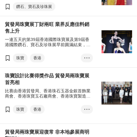
寶原材料的專業買家接洽，共同創造更多商
鑽石、寶石及珍珠展
機。展覽提供豐富的業內資訊，讓參展商快人
一步，掌握最新的市場發展。
貿發局珠寶展丁財兩旺 業界反應佳料銷
售上升
一連五天的第39屆香港國際珠寶展及第9屆香
港國際鑽石、寶石及珍珠展早前圓滿結束，匯
聚超過2,500家參展商，共吸引130個國家及地
區超過6萬名買家進場採購，來自中國內地及亞
珠寶
香港
• • •
洲地區的買家升幅顯著。
香港國際珠寶展
珠寶設計比賽得獎作品 貿發局兩珠寶展
香港國際鑽石、寶石及珍珠展
首亮相
張淑芬
口罩令
通關
比賽由香港貿發局、香港珠石玉器金銀首飾業
展覽+
商對易
商會、香港珠寶玉石廠商會、香港珠寶製造業
廠商會及香港鑽石總會合辦，致力提升本地珠
經濟復蘇
寶設計水平，為業界發掘優秀人才，並向環球
珠寶
香港
• • •
買家推廣更多港製珠寶珍品。
香港珠寶設計比賽
原創設計
香港國際珠寶展
貿發局兩珠寶展迎復常 非本地參展商明
香港國際鑽石、寶石及珍珠展