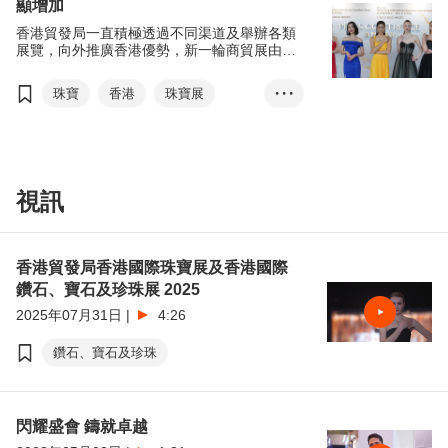
顯增加
公開組
學生組
香港貿發局一直積極透過不同渠道及舉辦各類
展覽，向外推廣香港優勢，新一輪商貿展由第
39屆香港國際珠寶展及第9屆香港國際鑽石、
寶石及珍珠展啟動，讓環球買家與展商聚首一
珠寶
香港
珠寶展
• • •
堂，促進交流與洽商。
展覽+
張淑芬
香港國際珠寶展
香港國際鑽石、寶石及珍珠展
視訊
商對易
貿發網採購
珠寶出口
香港貿發局香港國際珠寶展及香港國際
鑽石、寶石及珍珠展 2025
2025年07月31日
|
4:26
鑽石、寶石及珍珠
閃耀盛會 鑄就卓越