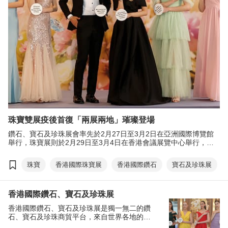
珠寶雙展疫後首復「兩展兩地」璀璨登場
鑽石、寶石及珍珠展會率先於2月27日至3月2日在亞洲國際博覽館
舉行，珠寶展則於2月29日至3月4日在香港會議展覽中心舉行，為
買賣雙方締造商機，捕捉環球貿易機遇。
珠寶
香港國際珠寶展
香港國際鑽石
寶石及珍珠展
香港國際鑽石、寶石及珍珠展
香港國際鑽石、寶石及珍珠展是獨一無二的鑽
石、寶石及珍珠商貿平台，來自世界各地的參
展商，可以率先與前來展會採購優質寶石及珠