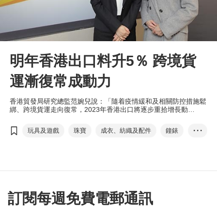
明年香港出口料升5％ 跨境貨
運漸復常成動力
香港貿發局研究總監范婉兒說：「隨着疫情緩和及相關防控措施鬆
綁、跨境貨運走向復常，2023年香港出口將逐步重拾增長動
力。」
玩具及遊戲
珠寶
成衣、紡織及配件
鐘錶
• • •
電子產品及電器
香港
香港出口
跨境貨運
范婉兒
運輸成本
電子商貿
機械
鐘錶
供應鏈
3D實境動作遊戲
電玩
曾詩韻香港出口指數
訂閱每週免費電郵通訊