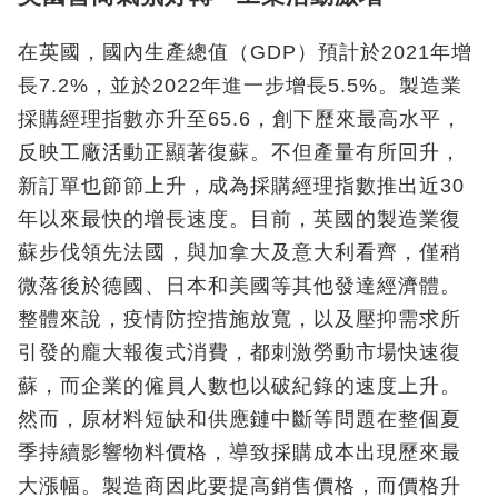
在英國，國內生產總值（GDP）預計於2021年增
長7.2%，並於2022年進一步增長5.5%。製造業
採購經理指數亦升至65.6，創下歷來最高水平，
反映工廠活動正顯著復蘇。不但產量有所回升，
新訂單也節節上升，成為採購經理指數推出近30
年以來最快的增長速度。目前，英國的製造業復
蘇步伐領先法國，與加拿大及意大利看齊，僅稍
微落後於德國、日本和美國等其他發達經濟體。
整體來說，疫情防控措施放寬，以及壓抑需求所
引發的龐大報復式消費，都刺激勞動市場快速復
蘇，而企業的僱員人數也以破紀錄的速度上升。
然而，原材料短缺和供應鏈中斷等問題在整個夏
季持續影響物料價格，導致採購成本出現歷來最
大漲幅。製造商因此要提高銷售價格，而價格升