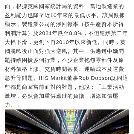
面，根據英國國家統計局的資料，當地製造業的
盈利能力也降至近10年來的最低水平。該局數據
顯示，製造業公司的淨回報率（按生產資本所得
利潤計算）於2021年跌至8.8%，不但連續第二年
大幅下滑，更創下自2010年以來新低。同時，英
國脫歐後正面對強大逆風。其中，供應鏈中斷問
題持續困擾多個行業，不少企業抱怨零部件及原
材料價格上漲、交貨時間甚長、運輸成本及運費
急升等問題。IHS Markit董事Rob Dobson認同這
些都是商家當前面對的難題，他說：「工業活動
激增，必然會加重供應鏈的負擔，增添加價壓
力。」