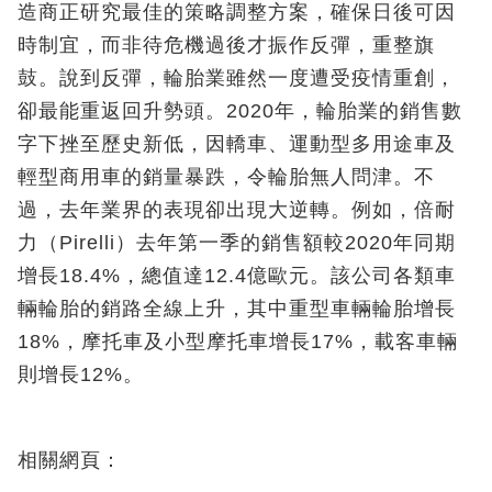
造商正研究最佳的策略調整方案，確保日後可因
時制宜，而非待危機過後才振作反彈，重整旗
鼓。說到反彈，輪胎業雖然一度遭受疫情重創，
卻最能重返回升勢頭。2020年，輪胎業的銷售數
字下挫至歷史新低，因轎車、運動型多用途車及
輕型商用車的銷量暴跌，令輪胎無人問津。不
過，去年業界的表現卻出現大逆轉。例如，倍耐
力（Pirelli）去年第一季的銷售額較2020年同期
增長18.4%，總值達12.4億歐元。該公司各類車
輛輪胎的銷路全線上升，其中重型車輛輪胎增長
18%，摩托車及小型摩托車增長17%，載客車輛
則增長12%。
相關網頁：