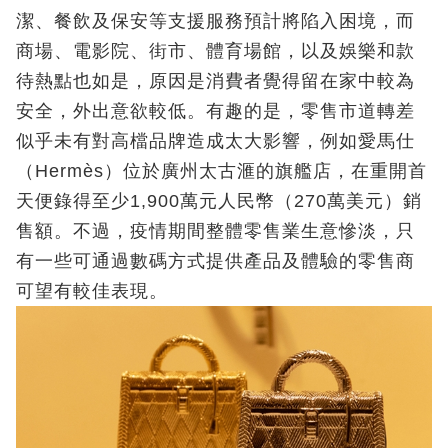
潔、餐飲及保安等支援服務預計將陷入困境，而
商場、電影院、街市、體育場館，以及娛樂和款
待熱點也如是，原因是消費者覺得留在家中較為
安全，外出意欲較低。有趣的是，零售市道轉差
似乎未有對高檔品牌造成太大影響，例如愛馬仕
（Hermès）位於廣州太古滙的旗艦店，在重開首
天便錄得至少1,900萬元人民幣（270萬美元）銷
售額。不過，疫情期間整體零售業生意慘淡，只
有一些可通過數碼方式提供產品及體驗的零售商
可望有較佳表現。