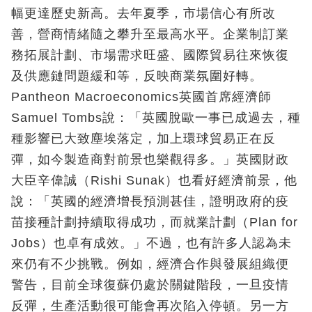
幅更達歷史新高。去年夏季，市場信心有所改
善，營商情緒隨之攀升至最高水平。企業制訂業
務拓展計劃、市場需求旺盛、國際貿易往來恢復
及供應鏈問題緩和等，反映商業氛圍好轉。
Pantheon Macroeconomics英國首席經濟師
Samuel Tombs說：「英國脫歐一事已成過去，種
種影響已大致塵埃落定，加上環球貿易正在反
彈，如今製造商對前景也樂觀得多。」英國財政
大臣辛偉誠（Rishi Sunak）也看好經濟前景，他
說：「英國的經濟增長預測甚佳，證明政府的疫
苗接種計劃持續取得成功，而就業計劃（Plan for
Jobs）也卓有成效。」不過，也有許多人認為未
來仍有不少挑戰。例如，經濟合作與發展組織便
警告，目前全球復蘇仍處於關鍵階段，一旦疫情
反彈，生產活動很可能會再次陷入停頓。另一方