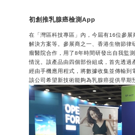
初創推乳腺癌檢測App
在「灣區科技專區」內，今屆有16位參
解決方案等。參展商之一、香港生物節律
瘤醫院合作，用了8年時間研發出自我監
情況。該產品由四個部份組成，首先透過
經由手機應用程式，將數據收集並傳輸到
該公司希望新技術能夠為乳腺癌提供早期