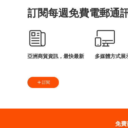
訂閱每週免費電郵通
亞洲商貿資訊，最快最新
多媒體方式展
訂閱
免費