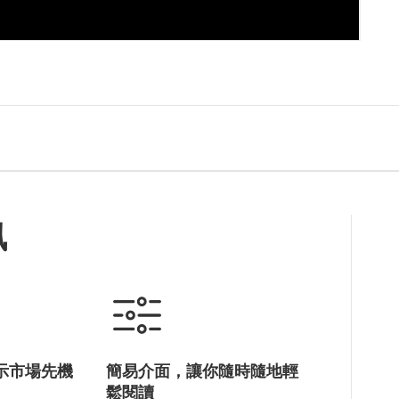
訊
示市場先機
簡易介面，讓你隨時隨地輕
鬆閱讀