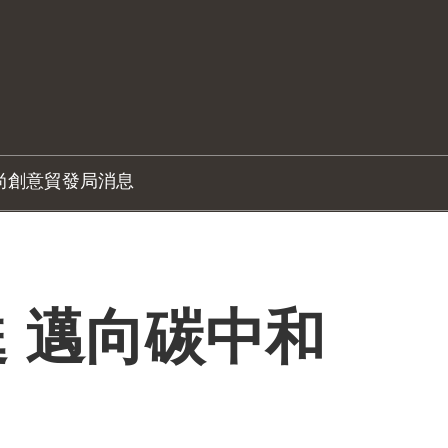
尚創意
貿發局消息
 邁向碳中和