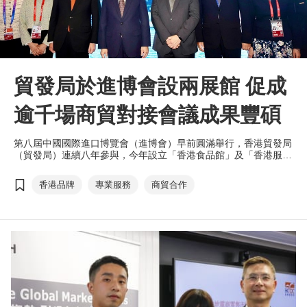
貿發局於進博會設兩展館 促成
逾千場商貿對接會議成果豐碩
第八屆中國國際進口博覽會（進博會）早前圓滿舉行，香港貿發局
（貿發局）連續八年參與，今年設立「香港食品館」及「香港服務
業展館」，率領54家香港企業參展，促成超過1,000場商貿對接會
議，協助多家港企接獲即場訂單，並與內地企業簽訂合作，積極搭
香港品牌
專業服務
商貿合作
建高效交流平台，成功締造豐碩的實質合作成果，擴闊銷售渠道，
鼓勵內地企業善用香港專業服務及國際化平台出海，對接環球商
機。