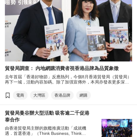
貿發局調查： 內地網購消費者視香港品牌為品質象徵
去年首屆「香港好物節」反應熱列，今個8月香港貿發局（貿發局）
再下一城，活動内容加碼。除了加强宣傳外，本局亦發表更多深度
市場調研報告。繼去年11月發表港商跨境電商業務發展調查報告，
早前本局再度發表調研報告，深入探討內地消費者網購消費模式，
電商
大灣區
香港品牌
網購
讓港商掌握内地電商市場的趨勢，制定最大效益的營銷策略，搶佔
商機。
貿發局曼谷辦大型活動 吸客逾二千促港
泰合作
由香港貿發局主辦的旗艦推廣活動「成就機
遇．首選香港」（Think Business, Think