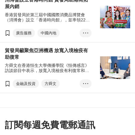
展內銷
香港貿發局於第三屆中國國際消費品博覽會
（消博會）設立「香港時尚館」，並率領22家
香港企業參展，推廣50多個優質品牌的中高端
消費品，拓展龐大的內銷市場。
廣告服務
中國內地
• • •
消博會
香港時尚館
貿發局籲聚焦亞洲機遇 放寬入境檢疫有
內銷
海口市
黃天偉
助復常
香港品牌
B2B
B2C
方舜文在香港恒生大學傳播學院《恒傳感言》
自貿港
免稅購物
訪談節目中表示，放寬入境檢疫有利復常和加
強本港競爭力，貿發局將邀請更多外商來港參
與論壇和展覽。
金融及投資
方舜文
• • •
RCEP
一帶一路
進出口貿易
外國直接投資
區域全面經濟夥伴協定
世界經濟展望
金融中心
訂閱每週免費電郵通訊
貿易鏈
香港品牌