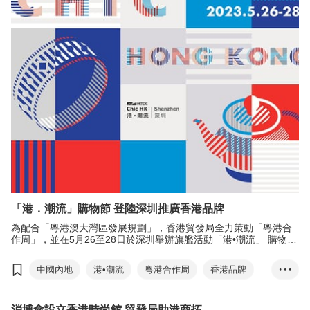
大灣區
內地發展支援計劃
GoGBA「灣區經貿通」
大灣區服務中心
GoGBA港商服務站
T-box升級轉+型計劃
林建岳
「港．潮流」購物節 登陸深圳推廣香港品牌
為配合「粵港澳大灣區發展規劃」，香港貿發局全力策動「粵港合
作周」，並在5月26至28日於深圳舉辦旗艦活動「港•潮流」 購物節
（Chic Hong Kong）．推廣香港品牌，並助港商融入國家發展大
局。
中國內地
港•潮流
粵港合作周
香港品牌
• • •
梁國浩
微信商城
香港設計產品匯展
消博會設立香港時尚館 貿發局助港商拓