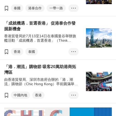
Hong Kong）早前在泰國曼谷圓滿舉行，兩天
活動吸引了超過2,000名來自8個東盟國家的買
泰國
港泰合作
一帶一路
• • •
家踴躍參與，促進兩地交流和合作。
RCEP
成就機遇•首選香港
「成就機遇．首選香港」 促港泰合作發
香港品牌
林建岳
掘新機會
大灣區
香港貿發局於7月13至14日在泰國曼谷舉辦旗
艦活動「成就機遇．首選香港」（Think
Business, Think Hong Kong），推廣香港作為
區內創新中心的潛力，鼓勵東盟企業以香港平
香港
泰國
• • •
台發展業務。
成就機遇．首選香港
「港．潮流」購物節 吸客20萬助港商拓
港泰合作
RCEP
灣區
區域全面經濟夥伴協定
由香港貿發局、深圳市政府合辦的「港．潮
香港品牌
何建榮
流」購物節（Chic Hong Kong）早前圓滿舉
行，香港貿發局率領近80家香港公司、共超過
貿易博覽會
130個品牌參加，藉此到粵港澳大灣區推廣品
中國內地
香港
• • •
牌。
「港．潮流」購物節
香港品牌
內循環