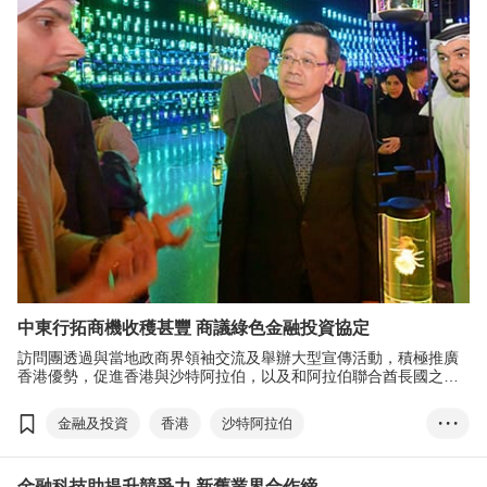
香港優勢
大灣區
沙特阿拉伯
阿拉伯聯合酋長國
迪拜
國際金融中心
樞紐角色
綠色金融
中東行拓商機收穫甚豐 商議綠色金融投資協定
訪問團透過與當地政商界領袖交流及舉辦大型宣傳活動，積極推廣
香港優勢，促進香港與沙特阿拉伯，以及和阿拉伯聯合酋長國之間
的經貿關係和文化交流，為香港吸資引才，同時鞏固香港作為中國
內地及國際商貿門戶和面向全球的亞洲領先商業和投資樞紐的角
金融及投資
香港
沙特阿拉伯
• • •
色。
阿拉伯聯合酋長國
中國內地
沙特阿拉伯
金融科技助提升競爭力 新舊業界合作締
訪問團
一帶一路
金融貿易
科技創新