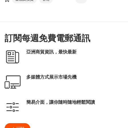
內循環
沙特阿拉伯
訪問團
一帶一路
金融貿易
科技創新
智慧城市
可持續發展
國際金融中心
訂閱每週免費電郵通訊
林建岳
李家超
Khalid Al-Falih
亞洲商貿資訊，最快最新
多媒體方式展示市場先機
簡易介面，讓你隨時隨地輕鬆閱讀