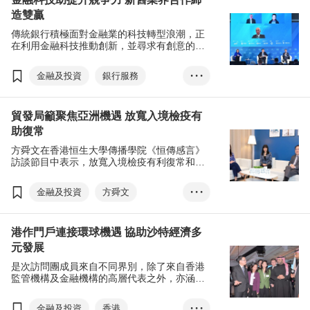
造雙贏
智慧城市
可持續發展
國際金融中心
傳統銀行積極面對金融業的科技轉型浪潮，正
林建岳
李家超
在利用金融科技推動創新，並尋求有創意的新
血加入，以填補他們的人才庫。相關議題在今
年首個大型金融盛事「亞洲金融論壇」（1月
金融及投資
銀行服務
• • •
11日至12日）中備受關注。
香港
金融科技
貿發局籲聚焦亞洲機遇 放寬入境檢疫有
初創公司
亞洲金融論壇
助復常
國際金融中心
初創
方舜文在香港恒生大學傳播學院《恒傳感言》
傳統銀行
數碼港
訪談節目中表示，放寬入境檢疫有利復常和加
強本港競爭力，貿發局將邀請更多外商來港參
加密貨幣
與論壇和展覽。
金融及投資
方舜文
• • •
RCEP
一帶一路
港作門戶連接環球機遇 協助沙特經濟多
進出口貿易
外國直接投資
元發展
區域全面經濟夥伴協定
是次訪問團成員來自不同界別，除了來自香港
世界經濟展望
金融中心
監管機構及金融機構的高層代表之外，亦涵蓋
科技創新、可持續發展和智慧城市解決方案的
貿易鏈
香港品牌
商界翹楚。
金融及投資
香港
• • •