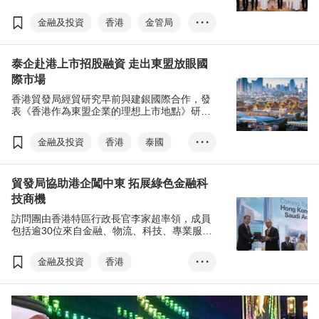
構及企業交流，推廣香港的金融優勢，並深化
兩地在金融領域的合作。
金融及投資
香港
金管局
• • •
阿聯酋央行
雙邊關係
泰企赴港上市招股融資 走出東盟放眼國
跨境貿易結算
際市場
金融基建平台
香港貿發局經貿研究早前與建銀國際合作，發
香港金融服務業
表《香港作為東盟企業的理想上市地點》研究
報告，探討香港如何協助東盟企業邁向國際市
國際金融中心
場。
金融及投資
香港
泰國
• • •
國際金融中心
海外融資
貿發局協助港企闖中東 拓展綠色金融科
泰國企業
海外上市
技商機
Refinitiv
RCEP
訪問團由香港特區行政長官李家超率領，成員
資本市場
資訊科技
包括逾30位來自金融、物流、科技、專業服務
等商界翹楚，到訪利雅得、阿布扎比及迪拜，
金融服務
推廣香港優勢及促進兩地交流。
金融及投資
香港
• • •
房地產投資信託基金
阿拉伯聯合酋長國
中東之旅
方舜文