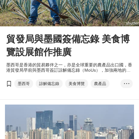
貿發局與墨國簽備忘錄 美食博
覽設展館作推廣
墨西哥是香港的貿易夥伴之一，亦是全球重要的農產品出口國，香
港貿發局早前與墨西哥簽訂諒解備忘錄（MoUs），加強兩地的貿
易推廣和合作，特別是食品方面。
墨西哥
諒解備忘錄
美食博覽
農產品
• • •
瓜納華托州
哈利斯科州
初創
金融科技
金融中心地位