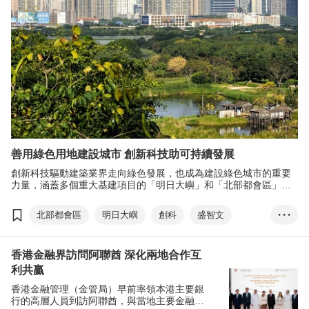
善用綠色用地建設城市 創新科技助可持續發展
創新科技驅動建築業界走向綠色發展，也成為建設綠色城市的重要
力量，涵蓋多個重大基建項目的「明日大嶼」和「北部都會區」，
已成為檢視綠色建設的創新基地。
北部都會區
明日大嶼
創科
盛智文
• • •
綠色建設
太陽能發電
綠色金融中心
香港金融界訪問阿聯酋 深化兩地合作互
虛擬發電廠
可再生海洋能源
ESG
利共贏
香港金融管理（金管局）早前率領本港主要銀
行的高層人員到訪阿聯酋，與當地主要金融機