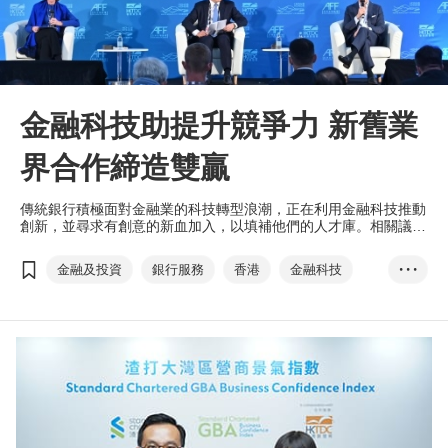
金融科技助提升競爭力 新舊業
界合作締造雙贏
傳統銀行積極面對金融業的科技轉型浪潮，正在利用金融科技推動
創新，並尋求有創意的新血加入，以填補他們的人才庫。相關議題
在今年首個大型金融盛事「亞洲金融論壇」（1月11日至12日）中
備受關注。
金融及投資
銀行服務
香港
金融科技
• • •
初創公司
亞洲金融論壇
國際金融中心
初創
傳統銀行
數碼港
加密貨幣