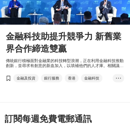
金融科技助提升競爭力 新舊業
界合作締造雙贏
傳統銀行積極面對金融業的科技轉型浪潮，正在利用金融科技推動
創新，並尋求有創意的新血加入，以填補他們的人才庫。相關議題
在今年首個大型金融盛事「亞洲金融論壇」（1月11日至12日）中
備受關注。
金融及投資
銀行服務
香港
金融科技
• • •
初創公司
亞洲金融論壇
國際金融中心
初創
傳統銀行
數碼港
加密貨幣
訂閱每週免費電郵通訊