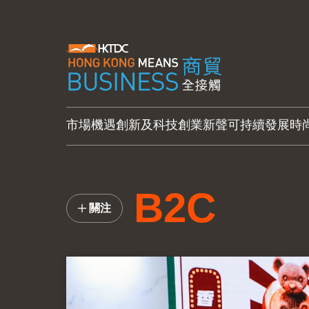
市場機遇
創新及科技
創業新聲
可持續發展
時
B2C
關注