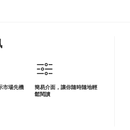
訊
示市場先機
簡易介面，讓你隨時隨地輕
鬆閱讀