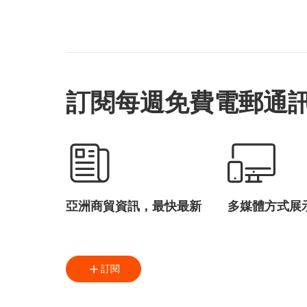
日本營商文化
游紹斌
藤征洋
八橋公彦
谷歌
MindFree
訂閱每週免費電郵通
亞洲商貿資訊，最快最新
多媒體方式展
訂閱