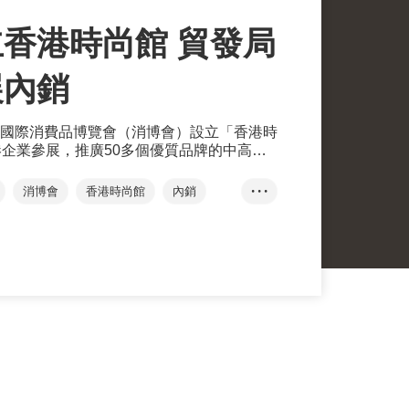
香港時尚館 貿發局
展內銷
國際消費品博覽會（消博會）設立「香港時
港企業參展，推廣50多個優質品牌的中高端
市場。
消博會
香港時尚館
內銷
• • •
香港品牌
B2B
B2C
自貿港