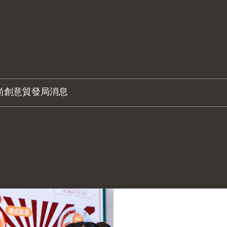
尚創意
貿發局消息