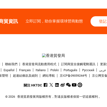
商貿資訊
立即訂閱，助你掌握環球營商動態
登記
們
聯絡我們
香港貿發局流動應用程式
訂閱商貿全接觸電郵通訊
更新
Español
Français
Italiano
Polski
Português
Pусский
عربى
策聲明
超連結條款及細則
網站導航
京ICP备09059244号
京公网安备 1
關注 HKTDC
© 2026
香港貿易發展局版權所有，對違反版權者保留一切追索權利 。