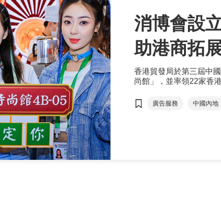
消博會設立
助港商拓
香港貿發局於第三屆中國
尚館」，並率領22家香
消費品，拓展龐大的內銷
廣告服務
中國內地
海口市
黃天偉
免稅購物