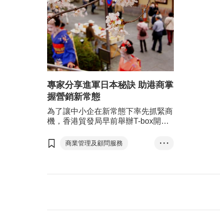
專家分享進軍日本秘訣 助港商掌
握營銷新常態
為了讓中小企在新常態下率先抓緊商
機，香港貿發局早前舉辦T-box開拓
海外市場工作坊系列，聚焦日本、英
國、澳洲等多個港商投資熱點，邀得
商業管理及顧問服務
• • •
專家探討當地市場的最新趨勢和機
香港
日本
遇。首場網上研討會以「港企進軍日
本市場策略和營銷秘訣」為題，大談
日本營銷
T-box
日本電子商貿市場的發展情況，也邀
電子商貿
B2C
得海外公司分享在日本開拓業務的實
用技巧和寶貴經驗。（T-box工作坊
社交媒體
檢討文化
—開拓海外市場系列）
網購
Z世代