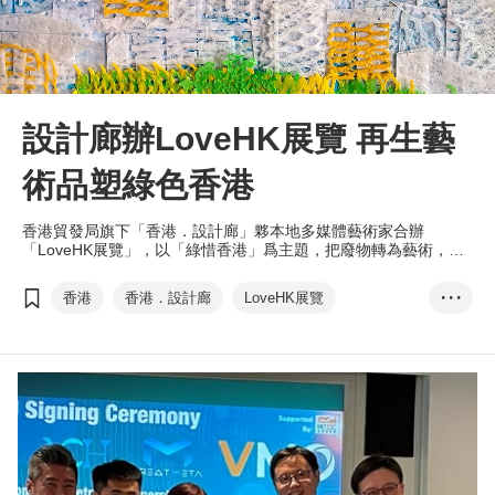
設計廊辦LoveHK展覽 再生藝
術品塑綠色香港
香港貿發局旗下「香港．設計廊」夥本地多媒體藝術家合辦
「LoveHK展覽」，以「綠惜香港」爲主題，把廢物轉為藝術，呈
現香港特色景觀與生活場景，打造視覺盛宴。
香港
香港．設計廊
LoveHK展覽
• • •
綠惜香港
環保藝術品
再生藝術品
社交媒體