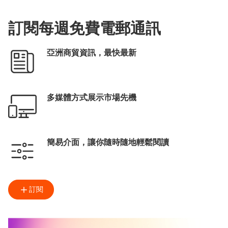
電子商務培育及加速計劃
Meta
社交媒體
訂閱每週免費電郵通訊
德國科隆嬰童用品展
Bombol
網購
嬰童產品
亞洲商貿資訊，最快最新
香港嬰兒用品展
多媒體方式展示市場先機
簡易介面，讓你隨時隨地輕鬆閱讀
訂閱