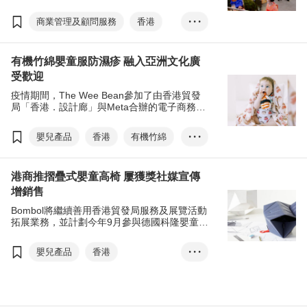
列，聚焦日本、英國、澳洲等多個港商投資熱
點，邀得專家探討當地市場的最新趨勢和機
商業管理及顧問服務
香港
• • •
遇。首場網上研討會以「港企進軍日本市場策
略和營銷秘訣」為題，大談日本電子商貿市場
日本
日本營銷
T-box
的發展情況，也邀得海外公司分享在日本開拓
有機竹綿嬰童服防濕疹 融入亞洲文化廣
業務的實用技巧和寶貴經驗。（T-box工作坊—
電子商貿
B2C
開拓海外市場系列）
受歡迎
社交媒體
檢討文化
疫情期間，The Wee Bean參加了由香港貿發
網購
Z世代
局「香港．設計廊」與Meta合辦的電子商務課
程，憑着優秀的推廣計劃書，成功贏得2,000美
日本營商文化
游紹斌
元的Meta廣告積分，將用於Facebook及
嬰兒產品
香港
有機竹綿
• • •
藤征洋
八橋公彦
谷歌
Instagram帳戶推廣其新產品。
嬰兒用品
香港•設計廊
MindFree
港商推摺疊式嬰童高椅 屢獲獎社媒宣傳
電子商務培育及加速計劃
增銷售
Meta
社交媒體
Bombol將繼續善用香港貿發局服務及展覽活動
The Wee Bean
網購平台
拓展業務，並計劃今年9月參與德國科隆嬰童用
品展（Kind + Jugend），冀能進一步擴大銷售
香港設計
網絡。
嬰兒產品
香港
• • •
摺疊式嬰童高椅
香港•設計廊