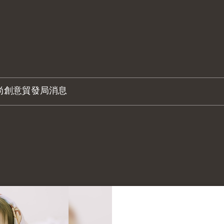
尚創意
貿發局消息