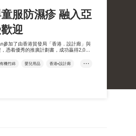
童服防濕疹 融入亞
受歡迎
 Bean參加了由香港貿發局「香港．設計廊」與
程，憑着優秀的推廣計劃書，成功贏得2,000
於Facebook及Instagram帳戶推廣其新產
有機竹綿
嬰兒用品
香港•設計廊
• • •
劃
Meta
社交媒體
購平台
香港設計