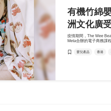
有機竹綿嬰
洲文化廣
疫情期間，The Wee
Meta合辦的電子商務課
美元的Meta廣告積分，將用
品。
嬰兒產品
香港
電子商務培育及加速計
The Wee Bean
網