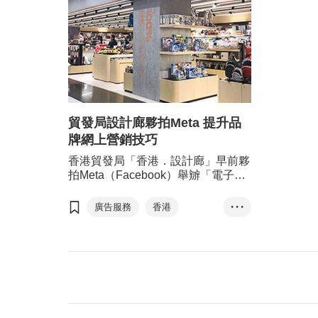
貿發局設計廊夥拍Meta 提升品
牌網上營銷技巧
香港貿發局「香港．設計廊」早前夥
拍Meta（Facebook）舉辧「電子商
務培育及加速計劃」，透過一系列網
上課程，包括培訓研討會及諮詢環
廣告服務
香港
• • •
節，加強中小企在處理Meta廣告帳
香港．設計廊
戶上的知識及營銷技巧。
電子商務培育及加速計劃
網上營銷技巧
Meta
Facebook
Instagram
T-Box升級轉型企劃