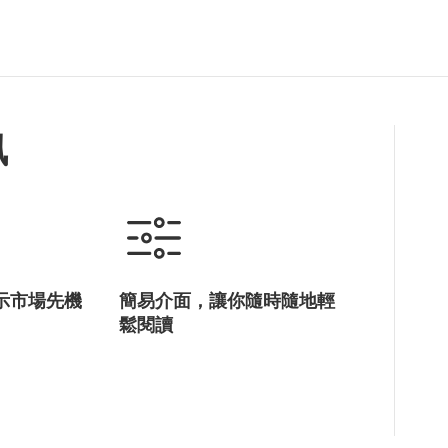
訊
示市場先機
簡易介面，讓你隨時隨地輕
鬆閱讀