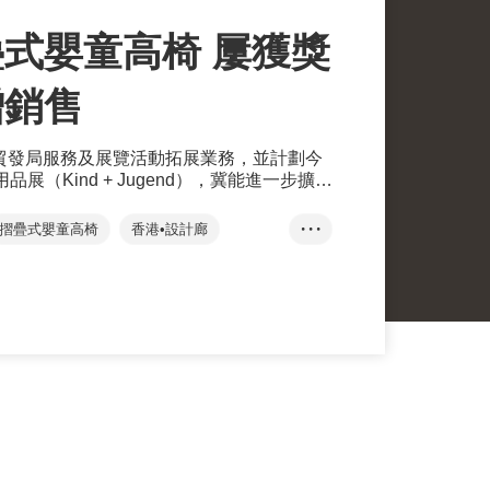
式嬰童高椅 屢獲獎
增銷售
香港貿發局服務及展覽活動拓展業務，並計劃今
展（Kind + Jugend），冀能進一步擴大
摺疊式嬰童高椅
香港•設計廊
• • •
劃
Meta
社交媒體
Bombol
網購
嬰童產品