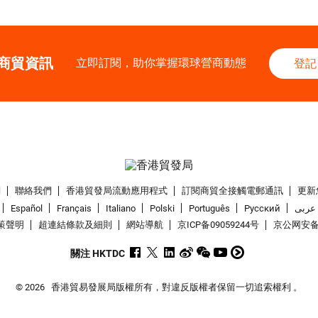
商貿資訊
立即訂閱，助你掌握環球營商動態
登記
們
聯絡我們
香港貿發局流動應用程式
訂閱商貿全接觸電郵通訊
更新
Español
Français
Italiano
Polski
Português
Pусский
عربى
策聲明
超連結條款及細則
網站導航
京ICP备09059244号
京公网安备 1
關注 HKTDC
© 2026
香港貿易發展局版權所有，對違反版權者保留一切追索權利 。