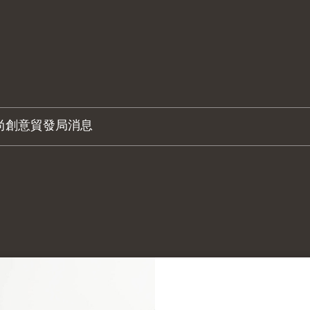
尚創意
貿發局消息