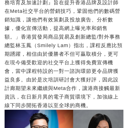
務培育及加速計劃』旨在提升香港品牌及設計師
在Meta社交平台的營銷技巧，鞏固他們的數碼營
銷知識，讓他們有效策劃及投放廣告、分析數
據，優化宣傳活動，提高網上曝光率和銷售
額。」香港貿發局商品貿易及創新總監/對外事務
總監林玉鳳（Smilely Lam）指出，課程反應比預
期踴躍，相信由於優勝者不但可贏取積分，更可
在現今備受歡迎的社交平台上獲得免費宣傳機
會，當中課程特設的一對一諮詢環節更令品牌獲
益良多。由於是次培訓研討會大獲好評，因此設
計廊期望未來繼續與Meta合作，讓港商接觸最新
資訊，在日新月異的電子商貿環境下，加強線上
線下同步開拓香港以至全球的商機。