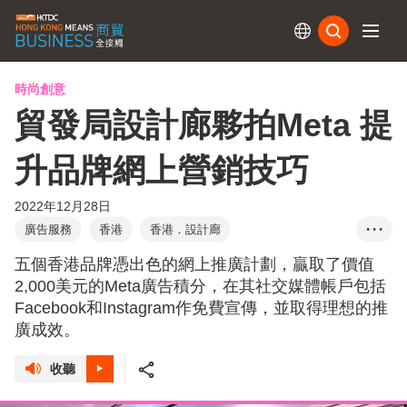
訂閱
時尚創意
貿發局設計廊夥拍Meta 提
升品牌網上營銷技巧
2022年12月28日
廣告服務
香港
香港．設計廊
• • •
電子商務培育及加速計劃
網上營銷技巧
Meta
五個香港品牌憑出色的網上推廣計劃，贏取了價值
Facebook
Instagram
T-Box升級轉型企劃
2,000美元的Meta廣告積分，在其社交媒體帳戶包括
Facebook和Instagram作免費宣傳，並取得理想的推
林玉鳳
Bombol
The Wee Bean
廣成效。
收聽