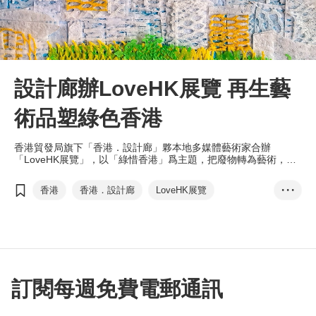
設計廊辦LoveHK展覽 再生藝
術品塑綠色香港
香港貿發局旗下「香港．設計廊」夥本地多媒體藝術家合辦
「LoveHK展覽」，以「綠惜香港」爲主題，把廢物轉為藝術，呈
現香港特色景觀與生活場景，打造視覺盛宴。
香港
香港．設計廊
LoveHK展覽
• • •
綠惜香港
環保藝術品
再生藝術品
社交媒體
訂閱每週免費電郵通訊