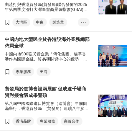
由渣打與香港貿發局(貿發局)聯合發佈的2025
年第四季度渣打大灣區營商景氣指數(GBAI)顯
示，去年第四季營商活動「現狀」指數輕微回
落至50.3；「預期」指數下降 至 51，主要受
大灣區
中東
製造業
• • •
投資、融資及產能利用等前景轉趨審慎所拖
累，但兩項指數仍處於擴張區間。香港第四季
專業服務
度延續復甦態勢，受惠「零售和批發」及「專
中國內地大型民企於香港設海外業務總部
業服務」信心回升。大部分大灣區企業有興趣
拓展中東市場業務，及需要香港專業服務的支
佈局全球
援。
中國內地500強民營企業「傳化集團」瞄準香
港作為國際金融、貿易和財資中心的優勢，在
貿發局支援下，將在香港設立海外業務總部，
加速其國際業務拓展的進程。
專業服務
出海
貿發局於進博會設兩展館 促成逾千場商
貿對接會議成果豐碩
第八屆中國國際進口博覽會（進博會）早前圓
滿舉行，香港貿發局 （貿發局）連續八年參
與，今年設立「香港食品館」及「香港服務業
展館」，率領54家香港企業參展，促成超過
香港品牌
專業服務
商貿合作
1,000場商貿對接會議，協助多家港企接獲即場
訂單，並與內地企業簽訂合作，積極搭建高效