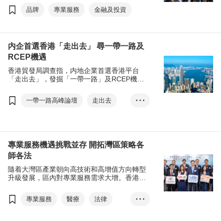
發局除了在進博會特設「香港產品展館」及
品牌
專業服務
金融及投資
「香港服務業展館」外，更携手香港特別行政
區政府主辦「投資香港推介大會—上海專
場」，促進滬港聯動，共拓機遇。
内企首選香港「走出去」 尋一帶一路及
RCEP機遇
香港貿發局調查指，内地企業首選香港平台
「走出去」，發掘「一帶一路」及RCEP機
遇。今年「一帶一路高峰論壇」訂於9月13至
14日舉行，向世界展現香港獨特優勢。
一帶一路高峰論壇
走出去
• • •
RCEP
一帶一路
專業服務
法律
金融
趙永礎
范婉兒
專業服務機遇挑戰並存 開拓灣區策略各
師各法
隨着大灣區產業朝向高技術和高增值方向轉型
升級發展，區內對專業服務需求大增。香港可
憑專業服務的優勢，為大灣區企業增值，從中
開拓商機。
專業服務
醫療
法律
• • •
會計
普通法