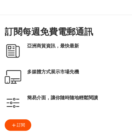
金融及貨幣
香港專業人士協會
有利集團
劉會平
滙豐
訂閱每週免費電郵通訊
T-box升級轉型計劃
大灣區商學院
工業貿易署
亞洲商貿資訊，最快最新
多媒體方式展示市場先機
簡易介面，讓你隨時隨地輕鬆閱讀
訂閱