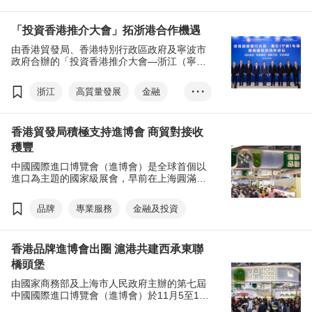
「投資香港推介大會」拓浙港合作機遇
由香港貿發局、香港特別行政區政府及寧波市
政府合辦的「投資香港推介大會—浙江（寧
波）專場暨甬港經濟合作論壇」早前在浙江寧
波圓滿舉行，向內地企業推廣香港的獨特優勢
浙江
高質量發展
金融
• • •
和「引進來、走出去」的雙向平台角色，促進
投資和合作。期間， 12家浙江（包括寧波）企
創科
專業服務
業與香港特別行政區政府投資推廣署代表簽
香港貿發局積極支持進博會 商貿對接收
約，將赴港開設業務。
穫豐
中國國際進口博覽會（進博會）是全球首個以
進口為主題的國家級展會，早前在上海圓滿結
束。今年成交活躍，按年計意向成交突破800
億美元。過去七年，香港貿發局一直積極參與
品牌
專業服務
金融及投資
和支持進博會，致力深化滬港合作，促進兩地
企業交流，共拓商機。
香港品牌進博會出圈 滬港共建西承東聯
橋頭堡
由國家商務部及上海市人民政府主辦的第七屆
中國國際進口博覽會（進博會）於11月5至10
日在上海國家會展中心盛大舉行。今年香港貿